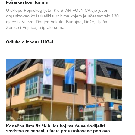
košarkaškom turniru
U sklopu Fojničkog ljeta, KK STAR FOJNICA uje jučer
organizovao košarkaški turnir ma kojem je učestvovalo 130
djece iz Viteza, Donjeg Vakufa, Bugojna, Ilidže, Ilijaša,
Zenice i Fojnice, a igralo se na...
Odluka o izboru 1197-4
Konačna lista fizičkih lica kojima će se dodijeliti
sredstva za sanaciju štete prouzrokovane poplavo…