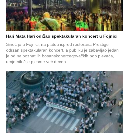
Hari Mata Hari održao spektakularan koncert u Fojnici
Sinoć je u Fojnici, na platou ispred restorana Prestige
održan spektakularan koncert, a publiku je zabavljao jedan
je od najpoznatijih bosanskohercegovačkih pop pjevača,
umjetnik čije pjesme već decen...