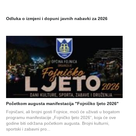
Odluka o izmjeni i dopuni javnih nabavki za 2026
Početkom augusta manifestacija "Fojničko ljeto 2026"
Fojničani, ali brojni gosti Fojnice, moći će uživati u bogatom
programu manifestacije „Fojničko ljeto 2026“, koja će ove
godine biti održana početkom augusta. Brojni kulturni,
sportski i zabavni pro...