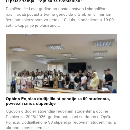
U petak šetnja „Fojnica za Srebrenicu“
Fojničani će i ove godine na dostojanstven i simboličan
način odati počast žrtvama genocida u Srebrenici, mirnom
šetnjom zakazanom za petak, 10. jula, s početkom u 19:00
sati. Okupljanje je planirano...
Općina Fojnica dodijelila stipendije za 90 studenata,
povećan iznos stipendije
Ugovori o dodjeli stipendija redovnim studentima općine
Fojnica za 2025/2026. godinu potpisani su danas u Općini
Fojnica. Dodijelljeno je 90 stipendija redovnim studentima, a
ukupan iznos stipendije ...