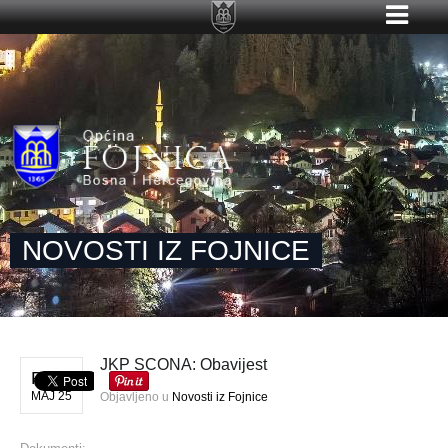
NOVOSTI IZ FOJNICE
JKP ŠĆONA: Obavijest
PON
MAJ 25
Objavljeno u
Novosti iz Fojnice