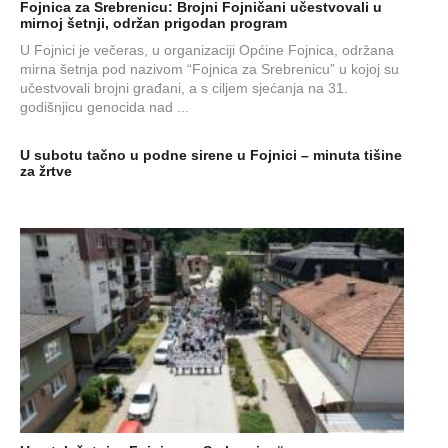
Fojnica za Srebrenicu: Brojni Fojničani učestvovali u
mirnoj šetnji, održan prigodan program
U Fojnici je večeras, u organizaciji Općine Fojnica, održana
mirna šetnja pod nazivom “Fojnica za Srebrenicu” u kojoj su
učestvovali brojni građani, a s ciljem sjećanja na 31.
godišnjicu genocida nad ...
U subotu tačno u podne sirene u Fojnici – minuta tišine
za žrtve