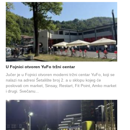
U Fojnici otvoren YuFo tržni centar
Jučer je u Fojnici otvoren moderni tržni centar YuFo, koji se
nalazi na adresi Šetalište broj 2. a u sklopu kojeg će
poslovati cm market, Sinsay, Restart, Fit Point, Amko market
i drugi. Svečanu...