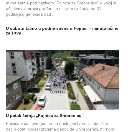
mirna šetnja pod nazivom “Fojnica za Srebrenicu” u kojoj su
učestvovali brojni građani, a s ciljem sjećanja na 31.
godišnjicu genocida nad ...
U subotu tačno u podne sirene u Fojnici – minuta tišine
za žrtve
U petak šetnja „Fojnica za Srebrenicu“
Fojničani će i ove godine na dostojanstven i simboličan
način odati počast žrtvama genocida u Srebrenici, mirnom