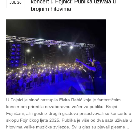
koncert u Fojnici: Publika uživala u
JUL 26
brojnim hitovima
U Fojnici je sinoć nastupila Elvira Rahić koja je fantastičnim
koncertom priredila nezaboravnu večer za publiku. Brojni
Fojničani, ali i gosti iz drugih gradova prisustvovali su koncertu u
sklopu Fojničkog ljeta 2025. Publika je više od dva sata uživala u
hitovima velike muzičke zvijezde. Svi u glas su pjevali pjesme…