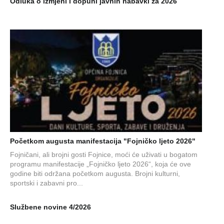
Odluka o izmjeni i dopuni javnih nabavki za 2026
Početkom augusta manifestacija "Fojničko ljeto 2026"
Fojničani, ali brojni gosti Fojnice, moći će uživati u bogatom
programu manifestacije „Fojničko ljeto 2026“, koja će ove
godine biti održana početkom augusta. Brojni kulturni,
sportski i zabavni pro...
Službene novine 4/2026