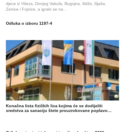
djece iz Viteza, Donjeg Vakufa, Bugojna, Ilidže, Ilijaša,
Zenice i Fojnice, a igralo se na...
Odluka o izboru 1197-4
Konačna lista fizičkih lica kojima će se dodijeliti
sredstva za sanaciju štete prouzrokovane poplavo…