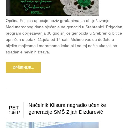
Općina Fojnica upućuje poziv građanima za obilježavanje
Međunarodnog dana sjećanja na genocid u Srebrenici. Prigodan
program obilježavanja 30.godišnjice genocida u Srebrenici bit će
upriličen u petak, 11.jula od 14 sati. Molimo vas da dođete u
bijelim majicama i maramama kako bi i na taj način ukazali na
stradanje nevinih žrtava.
OPŠIRNIJE...
Načelnik Klisura nagradio učenike
PET
generacije SMŠ Zijah Dizdarević
JUN 13