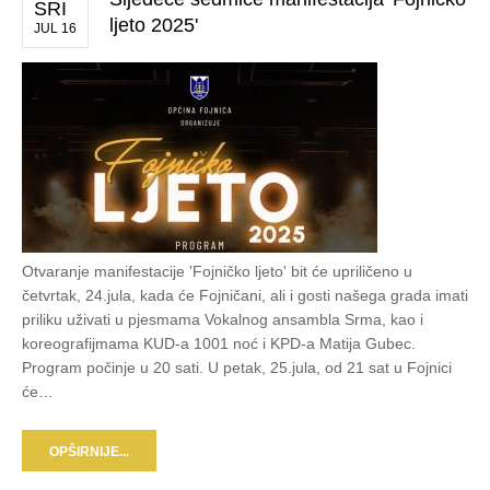
SRI
ljeto 2025'
JUL 16
Otvaranje manifestacije 'Fojničko ljeto' bit će upriličeno u
četvrtak, 24.jula, kada će Fojničani, ali i gosti našega grada imati
priliku uživati u pjesmama Vokalnog ansambla Srma, kao i
koreografijmama KUD-a 1001 noć i KPD-a Matija Gubec.
Program počinje u 20 sati. U petak, 25.jula, od 21 sat u Fojnici
će…
OPŠIRNIJE...