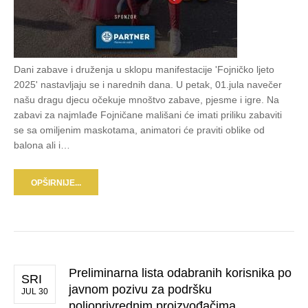
Dani zabave i druženja u sklopu manifestacije 'Fojničko ljeto
2025' nastavljaju se i narednih dana. U petak, 01.jula navečer
našu dragu djecu očekuje mnoštvo zabave, pjesme i igre. Na
zabavi za najmlađe Fojničane mališani će imati priliku zabaviti
se sa omiljenim maskotama, animatori će praviti oblike od
balona ali i…
OPŠIRNIJE...
Preliminarna lista odabranih korisnika po
SRI
javnom pozivu za podršku
JUL 30
poljoprivrednim proizvođačima