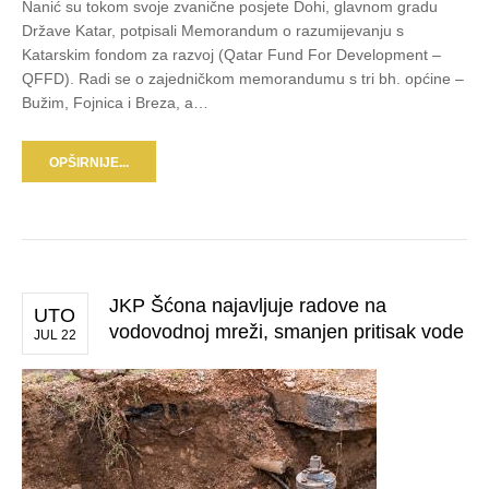
Nanić su tokom svoje zvanične posjete Dohi, glavnom gradu
Države Katar, potpisali Memorandum o razumijevanju s
Katarskim fondom za razvoj (Qatar Fund For Development –
QFFD). Radi se o zajedničkom memorandumu s tri bh. općine –
Bužim, Fojnica i Breza, a…
OPŠIRNIJE...
JKP Šćona najavljuje radove na
UTO
vodovodnoj mreži, smanjen pritisak vode
JUL 22