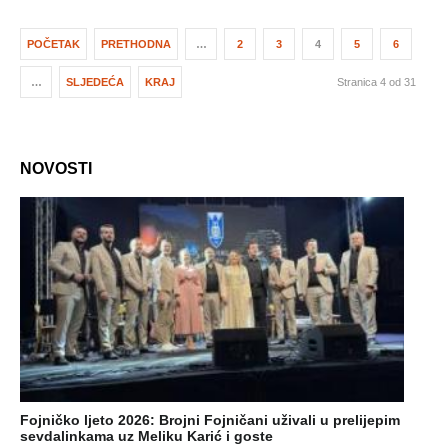
POČETAK
PRETHODNA
…
2
3
4
5
6
…
SLJEDEĆA
KRAJ
Stranica 4 od 31
NOVOSTI
Fojničko ljeto 2026: Brojni Fojničani uživali u prelijepim
sevdalinkama uz Meliku Karić i goste