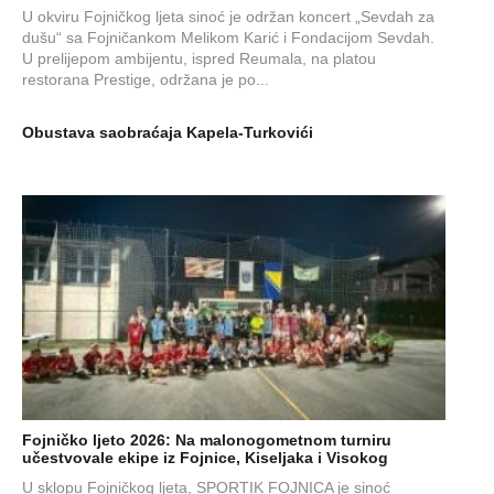
U okviru Fojničkog ljeta sinoć je održan koncert „Sevdah za
dušu“ sa Fojničankom Melikom Karić i Fondacijom Sevdah.
U prelijepom ambijentu, ispred Reumala, na platou
restorana Prestige, održana je po...
Obustava saobraćaja Kapela-Turkovići
Fojničko ljeto 2026: Na malonogometnom turniru
učestvovale ekipe iz Fojnice, Kiseljaka i Visokog
U sklopu Fojničkog ljeta, SPORTIK FOJNICA je sinoć