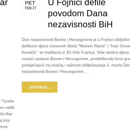
tar
U Fojnici defile
PET
FEB 27
povodom Dana
nezavisnosti BiH
Dan nezavisnosti Bosne i Hercegovine je u Fojnici obilježe
defileom djece osnovnih škola "Muhsin Rizvić" i "Ivan Gora
Kovačić", te mališana iz JU Vrtić Fojnica. Više stotina djece 
noseći zastave Bosne i Hercegovine, prodefilovalo kroz gr
podsjećajući na značaj i važnost obilježavanja 1. marta Da
nezavisnosti Bosne i Hercegovine.…
OPŠIRNIJE...
z Turske
n veliki
ni iftar
j koji
tvena