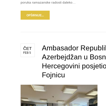
poruka ramazanske radosti daleko…
OPŠIRNIJE...
Ambasador Republi
ČET
FEB 5
Azerbejdžan u Bosni
Hercegovini posjeti
Fojnicu