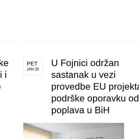
ke
U Fojnici održan
PET
JAN 30
 i
sastanak u vezi
o
provedbe EU projekt
podrške oporavku od
poplava u BiH