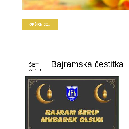
OPŠIRNIJE...
Bajramska čestitka
ČET
MAR 19