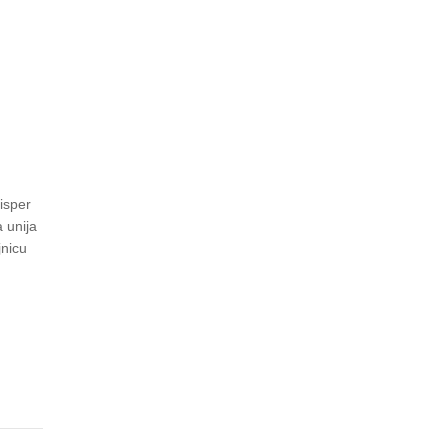
isper
 unija
jnicu