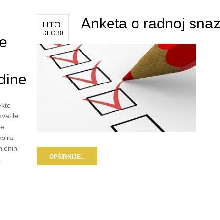
:
Anketa o radnoj snaz
UTO
DEC 30
ne
dine
ekte
vatile
ke
nsira
njenih
OPŠIRNIJE...
…