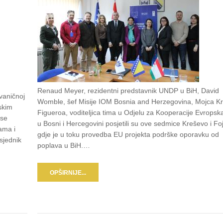
Renaud Meyer, rezidentni predstavnik UNDP u BiH, David
vaničnoj
Womble, šef Misije IOM Bosnia and Herzegovina, Mojca Kr
skim
Figueroa, voditeljica tima u Odjelu za Kooperacije Evropska
 se
u Bosni i Hercegovini posjetili su ove sedmice Kreševo i Fo
ama i
gdje je u toku provedba EU projekta podrške oporavku od
sjednik
poplava u BiH.…
OPŠIRNIJE...