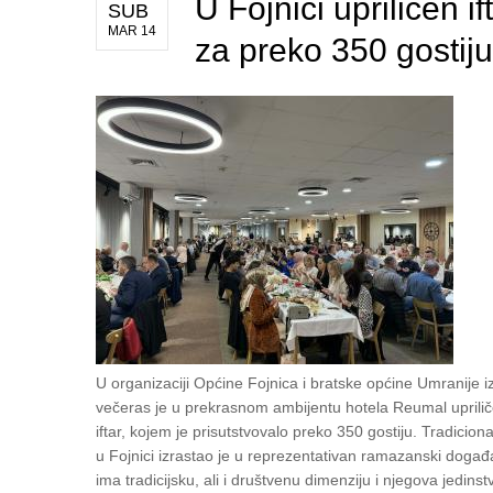
U Fojnici upriličen if
SUB
MAR 14
za preko 350 gostiju
U organizaciji Općine Fojnica i bratske općine Umranije i
večeras je u prekrasnom ambijentu hotela Reumal upriliče
iftar, kojem je prisutstvovalo preko 350 gostiju. Tradicional
u Fojnici izrastao je u reprezentativan ramazanski događa
ima tradicijsku, ali i društvenu dimenziju i njegova jedins