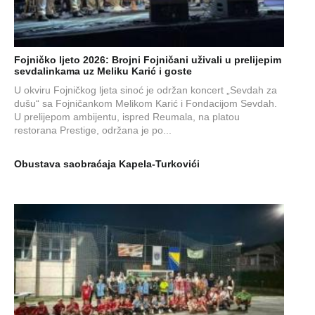
Fojničko ljeto 2026: Brojni Fojničani uživali u prelijepim
sevdalinkama uz Meliku Karić i goste
U okviru Fojničkog ljeta sinoć je održan koncert „Sevdah za
dušu“ sa Fojničankom Melikom Karić i Fondacijom Sevdah.
U prelijepom ambijentu, ispred Reumala, na platou
restorana Prestige, održana je po...
Obustava saobraćaja Kapela-Turkovići