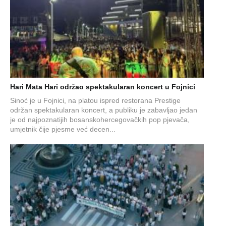
Hari Mata Hari održao spektakularan koncert u Fojnici
Sinoć je u Fojnici, na platou ispred restorana Prestige
održan spektakularan koncert, a publiku je zabavljao jedan
je od najpoznatijih bosanskohercegovačkih pop pjevača,
umjetnik čije pjesme već decen...