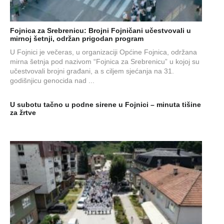
Fojnica za Srebrenicu: Brojni Fojničani učestvovali u
mirnoj šetnji, održan prigodan program
U Fojnici je večeras, u organizaciji Općine Fojnica, održana
mirna šetnja pod nazivom “Fojnica za Srebrenicu” u kojoj su
učestvovali brojni građani, a s ciljem sjećanja na 31.
godišnjicu genocida nad ...
U subotu tačno u podne sirene u Fojnici – minuta tišine
za žrtve