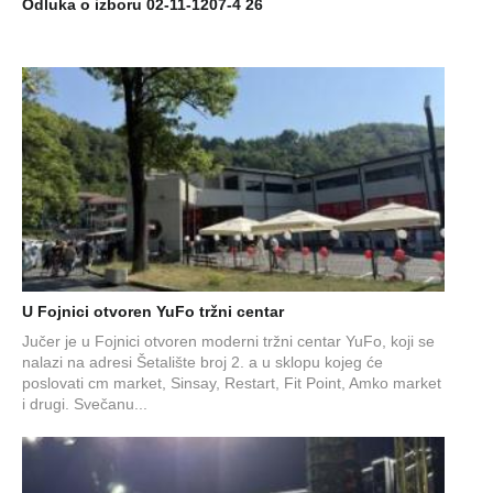
Odluka o izboru 02-11-1207-4 26
U Fojnici otvoren YuFo tržni centar
Jučer je u Fojnici otvoren moderni tržni centar YuFo, koji se
nalazi na adresi Šetalište broj 2. a u sklopu kojeg će
poslovati cm market, Sinsay, Restart, Fit Point, Amko market
i drugi. Svečanu...