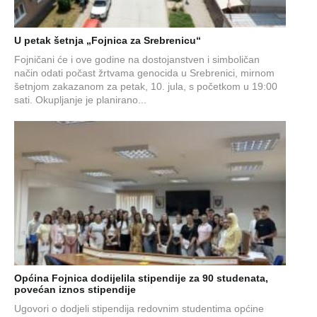
U petak šetnja „Fojnica za Srebrenicu“
Fojničani će i ove godine na dostojanstven i simboličan
način odati počast žrtvama genocida u Srebrenici, mirnom
šetnjom zakazanom za petak, 10. jula, s početkom u 19:00
sati. Okupljanje je planirano...
Općina Fojnica dodijelila stipendije za 90 studenata,
povećan iznos stipendije
Ugovori o dodjeli stipendija redovnim studentima općine