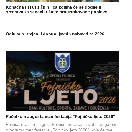
Konačna lista fizičkih lica kojima će se dodijeliti
sredstva za sanaciju štete prouzrokovane poplavo…
Odluka o izmjeni i dopuni javnih nabavki za 2026
Početkom augusta manifestacija "Fojničko ljeto 2026"
Fojničani, ali brojni gosti Fojnice, moći će uživati u bogatom
programu manifestacije „Fojničko ljeto 2026“, koja će ove