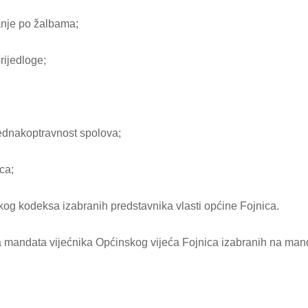
anje po žalbama;
rijedloge;
jednakoptravnost spolova;
ca;
kog kodeksa izabranih predstavnika vlasti općine Fojnica.
eka mandata vijećnika Općinskog vijeća Fojnica izabranih na ma