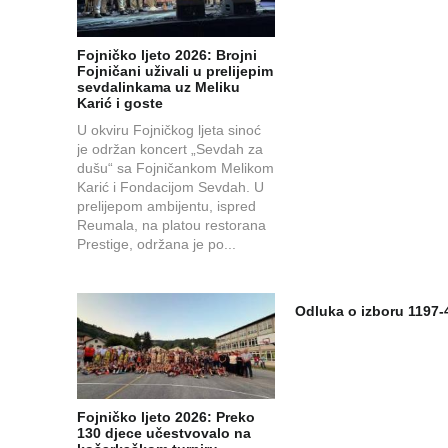
Fojničko ljeto 2026: Brojni
Fojničani uživali u prelijepim
sevdalinkama uz Meliku
Karić i goste
U okviru Fojničkog ljeta sinoć
je održan koncert „Sevdah za
dušu“ sa Fojničankom Melikom
Karić i Fondacijom Sevdah. U
prelijepom ambijentu, ispred
Reumala, na platou restorana
Prestige, održana je po...
Odluka o izboru 1197-
Fojničko ljeto 2026: Preko
130 djece učestvovalo na