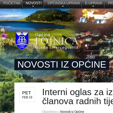
POČETNA
NOVOSTI
OPĆINSKA UPRAVA
E-UPRAVA
PR
NOVOSTI IZ OPĆINE
Interni oglas za i
PET
FEB 19
članova radnih ti
Objavljeno u
Novosti iz Općine