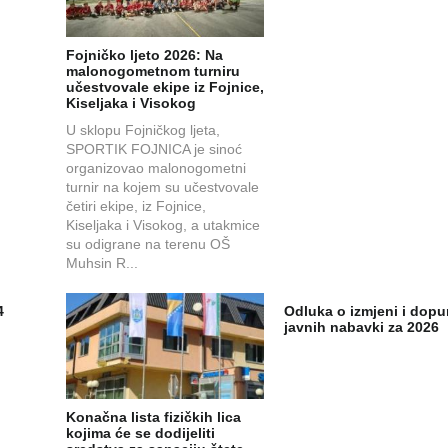
Fojničko ljeto 2026: Na
malonogometnom turniru
učestvovale ekipe iz Fojnice,
Kiseljaka i Visokog
U sklopu Fojničkog ljeta,
SPORTIK FOJNICA je sinoć
organizovao malonogometni
turnir na kojem su učestvovale
četiri ekipe, iz Fojnice,
Kiseljaka i Visokog, a utakmice
su odigrane na terenu OŠ
Muhsin R...
4
Odluka o izmjeni i dopu
javnih nabavki za 2026
Konačna lista fizičkih lica
kojima će se dodijeliti