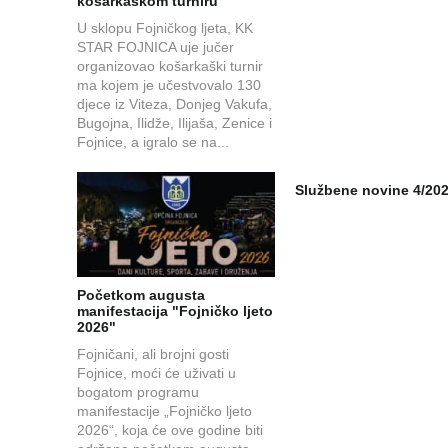
košarkaškom turniru
U sklopu Fojničkog ljeta, KK
STAR FOJNICA uje jučer
organizovao košarkaški turnir
ma kojem je učestvovalo 130
djece iz Viteza, Donjeg Vakufa,
Bugojna, Ilidže, Ilijaša, Zenice i
Fojnice, a igralo se na...
Službene novine 4/20
Početkom augusta
manifestacija "Fojničko ljeto
2026"
Fojničani, ali brojni gosti
Fojnice, moći će uživati u
bogatom programu
manifestacije „Fojničko ljeto
2026“, koja će ove godine biti