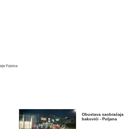
a
ije Fojnica
Obustava saobraćaja
bakovići - Poljana