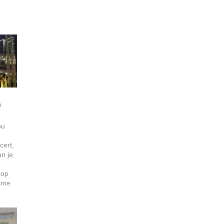
u
ou
cert,
an je
pop
esme