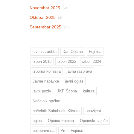
Novembar 2025
(21)
Oktobar 2025
(8)
Septembar 2025
(10)
civilna zaštita
Dan Općine
Fojnica
izbori 2018
izbori 2022
izbori 2024
izborna komisija
javna rasprava
Javne nabavke
javni oglas
javni poziv
JKP Šćona
kultura
Načelnik općine
načelnik Sabahudin Klisura
obavijest
oglas
Općina Fojnica
Općinsko vijeće
poljoprivreda
Profil Fojnice