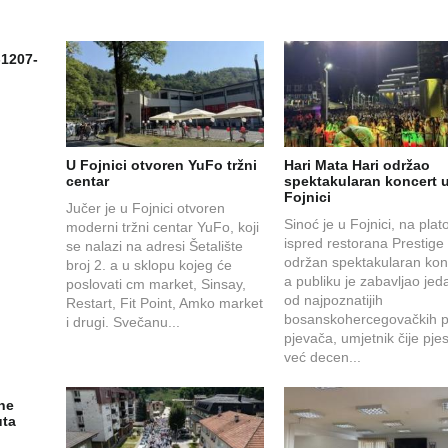
-1207-
U Fojnici otvoren YuFo tržni
Hari Mata Hari održao
centar
spektakularan koncert 
Fojnici
Jučer je u Fojnici otvoren
Sinoć je u Fojnici, na plat
moderni tržni centar YuFo, koji
ispred restorana Prestige
se nalazi na adresi Šetalište
održan spektakularan kon
broj 2. a u sklopu kojeg će
a publiku je zabavljao jed
poslovati cm market, Sinsay,
od najpoznatijih
Restart, Fit Point, Amko market
bosanskohercegovačkih 
i drugi. Svečanu...
pjevača, umjetnik čije pj
već decen...
ne
uta