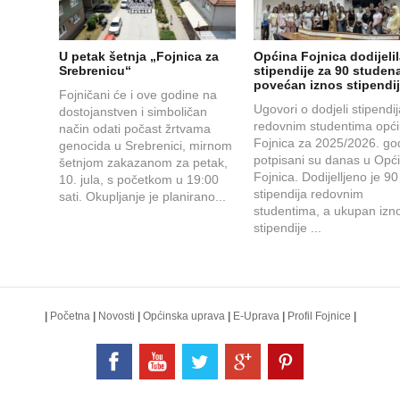
U petak šetnja „Fojnica za
Općina Fojnica dodijeli
Srebrenicu“
stipendije za 90 studena
povećan iznos stipendi
Fojničani će i ove godine na
Ugovori o dodjeli stipendi
dostojanstven i simboličan
redovnim studentima opć
način odati počast žrtvama
Fojnica za 2025/2026. go
genocida u Srebrenici, mirnom
potpisani su danas u Opći
šetnjom zakazanom za petak,
Fojnica. Dodijelljeno je 90
10. jula, s početkom u 19:00
stipendija redovnim
sati. Okupljanje je planirano...
studentima, a ukupan izn
stipendije ...
|
Početna
|
Novosti
|
Općinska uprava
|
E-Uprava
|
Profil Fojnice
|