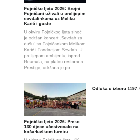
Fojničko ljeto 2026: Brojni
Fojničani uživali u prelijepim
sevdalinkama uz Meliku
Karić i goste
U okviru Fojničkog ljeta sinoć
je održan koncert „Sevdah za
dušu“ sa Fojničankom Melikom
Karić i Fondacijom Sevdah. U
prelijepom ambijentu, ispred
Reumala, na platou restorana
Prestige, održana je po...
Odluka o izboru 1197-
Fojničko ljeto 2026: Preko
130 djece učestvovalo na
košarkaškom turniru
U sklopu Fojničkog ljeta, KK