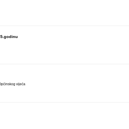
25.godinu
Općinskog vijeća