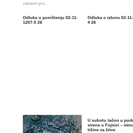
zabavni pro...
Odluka o poništenju 02-11-
Odluka o izboru 02-11
1207-5 26
4 26
U subotu tačno u pod
sirene u Fojnici – min
tišine za žrtve