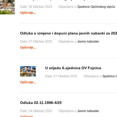
Date:
30 Oktobar 2025
Objavljeno u
Sjednice Općinskog vijeća
Opširnije...
Odluka o izmjene i dopuni plana javnih nabavki za 20
Date:
27 Oktobar 2025
Objavljeno u
Javne nabavke
Opširnije...
U srijedu 6.sjednica OV Fojnica
Date:
27 Oktobar 2025
Objavljeno u
Sjednice 
Opširnije...
Odluka 02-11-1998-4/25
Date:
24 Oktobar 2025
Objavljeno u
Javne nabavke