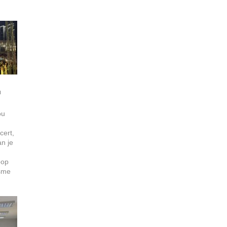
u
ou
cert,
an je
pop
esme