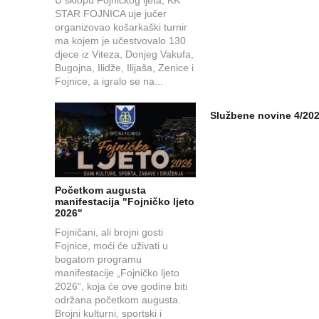
STAR FOJNICA uje jučer
organizovao košarkaški turnir
ma kojem je učestvovalo 130
djece iz Viteza, Donjeg Vakufa,
Bugojna, Ilidže, Ilijaša, Zenice i
Fojnice, a igralo se na...
Službene novine 4/20
Početkom augusta
manifestacija "Fojničko ljeto
2026"
Fojničani, ali brojni gosti
Fojnice, moći će uživati u
bogatom programu
manifestacije „Fojničko ljeto
2026“, koja će ove godine biti
održana početkom augusta.
Brojni kulturni, sportski i