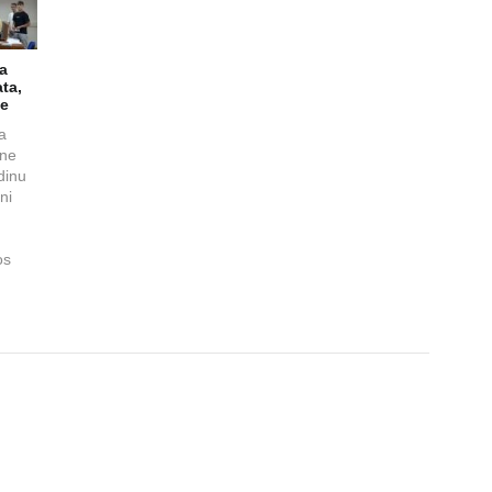
la
ta,
je
ja
ine
dinu
ni
os