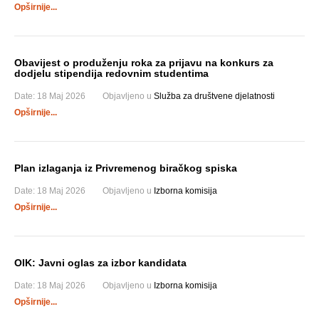
Opširnije...
Obavijest o produženju roka za prijavu na konkurs za
dodjelu stipendija redovnim studentima
Date:
18 Maj 2026
Objavljeno u
Služba za društvene djelatnosti
Opširnije...
Plan izlaganja iz Privremenog biračkog spiska
Date:
18 Maj 2026
Objavljeno u
Izborna komisija
Opširnije...
OIK: Javni oglas za izbor kandidata
Date:
18 Maj 2026
Objavljeno u
Izborna komisija
Opširnije...