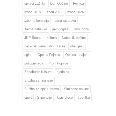
civilna zaštita
Dan Općine
Fojnica
izbori 2018
izbori 2022
izbori 2024
izborna komisija
javna rasprava
Javne nabavke
javni oglas
javni poziv
JKP Šćona
kultura
Načelnik općine
načelnik Sabahudin Klisura
obavijest
oglas
Općina Fojnica
Općinsko vijeće
poljoprivreda
Profil Fojnice
Sabahudin Klisura
sjednica
Služba za finansije
Služba za opću upravu
Službene novine
sport
Stipendije
Upis djece
čestitka