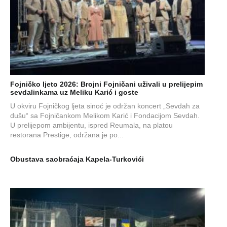
Fojničko ljeto 2026: Brojni Fojničani uživali u prelijepim
sevdalinkama uz Meliku Karić i goste
U okviru Fojničkog ljeta sinoć je održan koncert „Sevdah za
dušu“ sa Fojničankom Melikom Karić i Fondacijom Sevdah.
U prelijepom ambijentu, ispred Reumala, na platou
restorana Prestige, održana je po...
Obustava saobraćaja Kapela-Turkovići