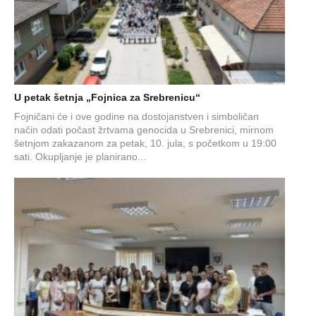
U petak šetnja „Fojnica za Srebrenicu“
Fojničani će i ove godine na dostojanstven i simboličan
način odati počast žrtvama genocida u Srebrenici, mirnom
šetnjom zakazanom za petak, 10. jula, s početkom u 19:00
sati. Okupljanje je planirano...