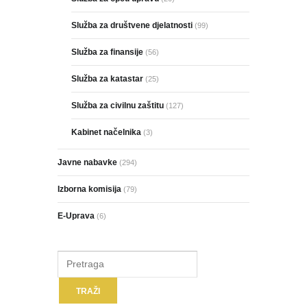
Služba za društvene djelatnosti
(99)
Služba za finansije
(56)
Služba za katastar
(25)
Služba za civilnu zaštitu
(127)
Kabinet načelnika
(3)
Javne nabavke
(294)
Izborna komisija
(79)
E-Uprava
(6)