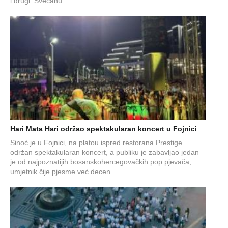
i drugi. Svečanu...
Hari Mata Hari održao spektakularan koncert u Fojnici
Sinoć je u Fojnici, na platou ispred restorana Prestige
održan spektakularan koncert, a publiku je zabavljao jedan
je od najpoznatijih bosanskohercegovačkih pop pjevača,
umjetnik čije pjesme već decen...