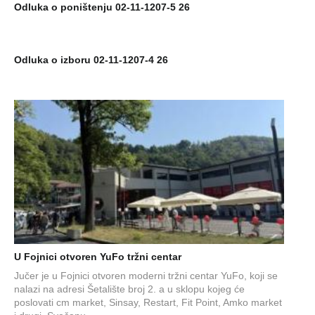
Odluka o poništenju 02-11-1207-5 26
Odluka o izboru 02-11-1207-4 26
U Fojnici otvoren YuFo tržni centar
Jučer je u Fojnici otvoren moderni tržni centar YuFo, koji se
nalazi na adresi Šetalište broj 2. a u sklopu kojeg će
poslovati cm market, Sinsay, Restart, Fit Point, Amko market