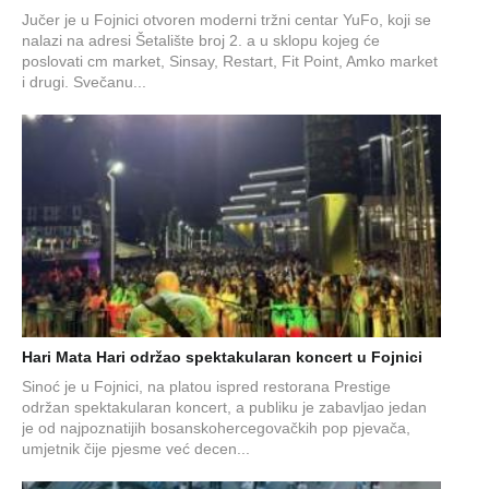
Jučer je u Fojnici otvoren moderni tržni centar YuFo, koji se
nalazi na adresi Šetalište broj 2. a u sklopu kojeg će
poslovati cm market, Sinsay, Restart, Fit Point, Amko market
i drugi. Svečanu...
Hari Mata Hari održao spektakularan koncert u Fojnici
Sinoć je u Fojnici, na platou ispred restorana Prestige
održan spektakularan koncert, a publiku je zabavljao jedan
je od najpoznatijih bosanskohercegovačkih pop pjevača,
umjetnik čije pjesme već decen...