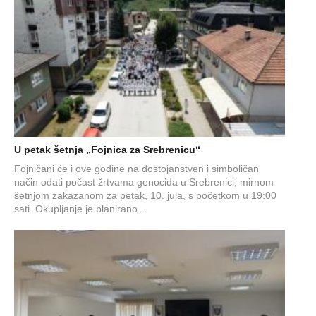
U petak šetnja „Fojnica za Srebrenicu“
Fojničani će i ove godine na dostojanstven i simboličan
način odati počast žrtvama genocida u Srebrenici, mirnom
šetnjom zakazanom za petak, 10. jula, s početkom u 19:00
sati. Okupljanje je planirano...