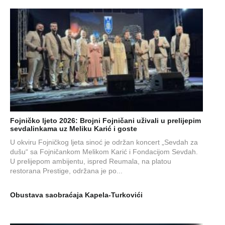
Fojničko ljeto 2026: Brojni Fojničani uživali u prelijepim
sevdalinkama uz Meliku Karić i goste
U okviru Fojničkog ljeta sinoć je održan koncert „Sevdah za
dušu“ sa Fojničankom Melikom Karić i Fondacijom Sevdah.
U prelijepom ambijentu, ispred Reumala, na platou
restorana Prestige, održana je po...
Obustava saobraćaja Kapela-Turkovići