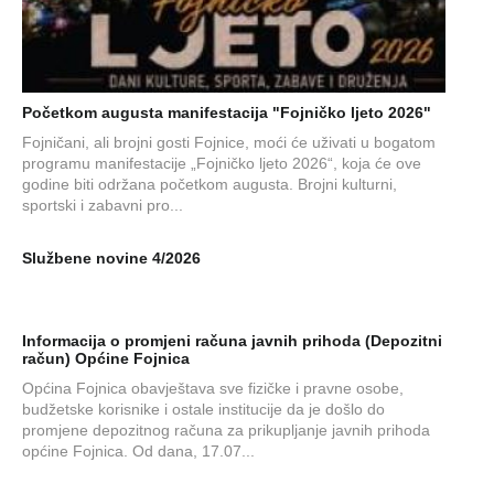
Početkom augusta manifestacija "Fojničko ljeto 2026"
Fojničani, ali brojni gosti Fojnice, moći će uživati u bogatom
programu manifestacije „Fojničko ljeto 2026“, koja će ove
godine biti održana početkom augusta. Brojni kulturni,
sportski i zabavni pro...
Službene novine 4/2026
Informacija o promjeni računa javnih prihoda (Depozitni
račun) Općine Fojnica
Općina Fojnica obavještava sve fizičke i pravne osobe,
budžetske korisnike i ostale institucije da je došlo do
promjene depozitnog računa za prikupljanje javnih prihoda
općine Fojnica. Od dana, 17.07...