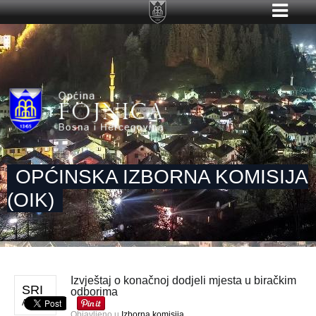
OPĆINSKA IZBORNA KOMISIJA
(OIK)
Izvještaj o konačnoj dodjeli mjesta u biračkim
SRI
odborima
AVG 3
Objavljeno u
Izborna komisija