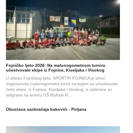
Fojničko ljeto 2026: Na malonogometnom turniru
učestvovale ekipe iz Fojnice, Kiseljaka i Visokog
U sklopu Fojničkog ljeta, SPORTIK FOJNICA je sinoć
organizovao malonogometni turnir na kojem su učestvovale
četiri ekipe, iz Fojnice, Kiseljaka i Visokog, a utakmice su
odigrane na terenu OŠ Muhsin R...
Obustava saobraćaja bakovići - Poljana