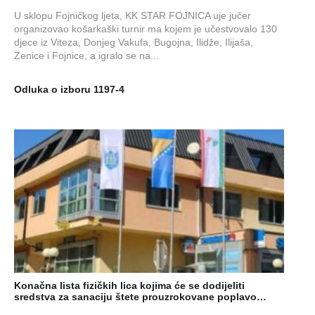
U sklopu Fojničkog ljeta, KK STAR FOJNICA uje jučer
organizovao košarkaški turnir ma kojem je učestvovalo 130
djece iz Viteza, Donjeg Vakufa, Bugojna, Ilidže, Ilijaša,
Zenice i Fojnice, a igralo se na...
Odluka o izboru 1197-4
Konačna lista fizičkih lica kojima će se dodijeliti
sredstva za sanaciju štete prouzrokovane poplavo…