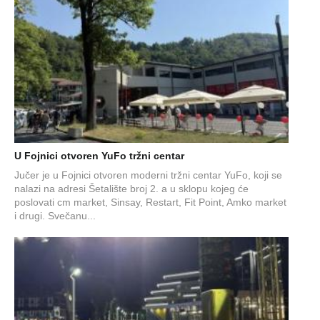
U Fojnici otvoren YuFo tržni centar
Jučer je u Fojnici otvoren moderni tržni centar YuFo, koji se
nalazi na adresi Šetalište broj 2. a u sklopu kojeg će
poslovati cm market, Sinsay, Restart, Fit Point, Amko market
i drugi. Svečanu...