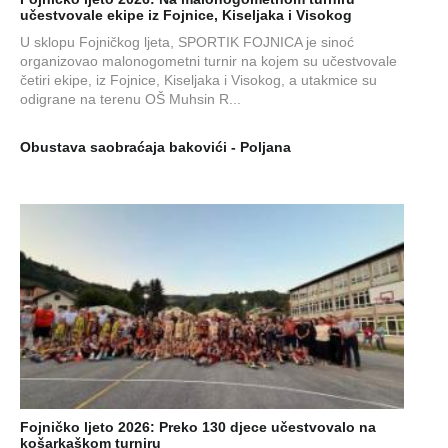
učestvovale ekipe iz Fojnice, Kiseljaka i Visokog
U sklopu Fojničkog ljeta, SPORTIK FOJNICA je sinoć
organizovao malonogometni turnir na kojem su učestvovale
četiri ekipe, iz Fojnice, Kiseljaka i Visokog, a utakmice su
odigrane na terenu OŠ Muhsin R...
Obustava saobraćaja bakovići - Poljana
Fojničko ljeto 2026: Preko 130 djece učestvovalo na
košarkaškom turniru