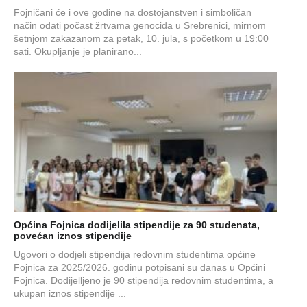
Fojničani će i ove godine na dostojanstven i simboličan
način odati počast žrtvama genocida u Srebrenici, mirnom
šetnjom zakazanom za petak, 10. jula, s početkom u 19:00
sati. Okupljanje je planirano...
Općina Fojnica dodijelila stipendije za 90 studenata,
povećan iznos stipendije
Ugovori o dodjeli stipendija redovnim studentima općine
Fojnica za 2025/2026. godinu potpisani su danas u Općini
Fojnica. Dodijelljeno je 90 stipendija redovnim studentima, a
ukupan iznos stipendije ...