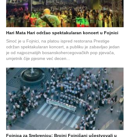
Hari Mata Hari održao spektakularan koncert u Fojnici
Sinoć je u Fojnici, na platou ispred restorana Prestige
održan spektakularan koncert, a publiku je zabavljao jedan
je od najpoznatijih bosanskohercegovačkih pop pjevača,
umjetnik čije pjesme već decen...
Fojnica za Srebrenicu: Brojni Fojničani učestvovali u