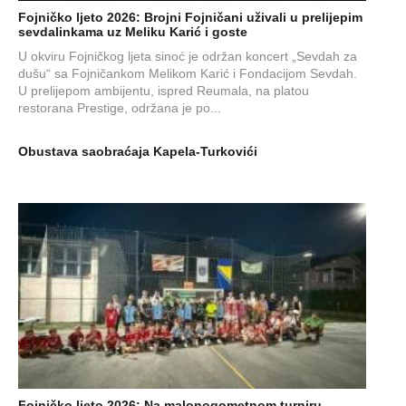
Fojničko ljeto 2026: Brojni Fojničani uživali u prelijepim
sevdalinkama uz Meliku Karić i goste
U okviru Fojničkog ljeta sinoć je održan koncert „Sevdah za
dušu“ sa Fojničankom Melikom Karić i Fondacijom Sevdah.
U prelijepom ambijentu, ispred Reumala, na platou
restorana Prestige, održana je po...
Obustava saobraćaja Kapela-Turkovići
Fojničko ljeto 2026: Na malonogometnom turniru