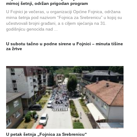
mirnoj šetnji, održan prigodan program
U Fojnici je večeras, u organizaciji Općine Fojnica, održana
mirna šetnja pod nazivom “Fojnica za Srebrenicu” u kojoj su
učestvovali brojni građani, a s ciljem sjećanja na 31.
godišnjicu genocida nad ...
U subotu tačno u podne sirene u Fojnici – minuta tišine
za žrtve
U petak šetnja „Fojnica za Srebrenicu“