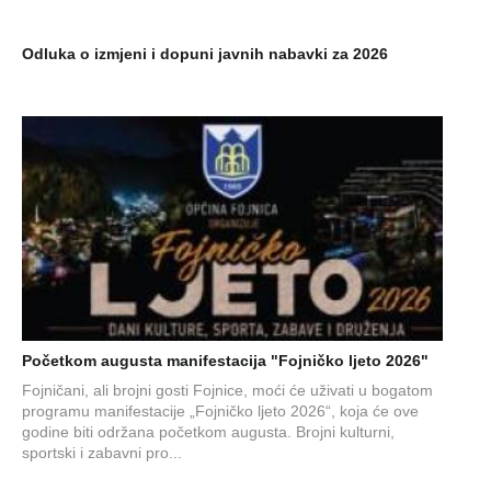
Odluka o izmjeni i dopuni javnih nabavki za 2026
Početkom augusta manifestacija "Fojničko ljeto 2026"
Fojničani, ali brojni gosti Fojnice, moći će uživati u bogatom
programu manifestacije „Fojničko ljeto 2026“, koja će ove
godine biti održana početkom augusta. Brojni kulturni,
sportski i zabavni pro...