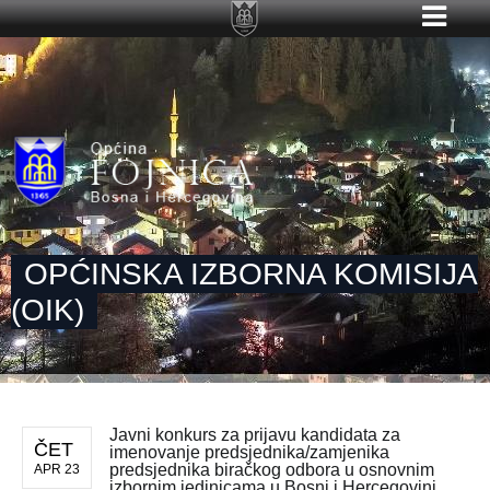
OPĆINSKA IZBORNA KOMISIJA
(OIK)
Javni konkurs za prijavu kandidata za
ČET
imenovanje predsjednika/zamjenika
predsjednika biračkog odbora u osnovnim
APR 23
izbornim jedinicama u Bosni i Hercegovini