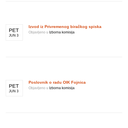
Izvod iz Privremenog biračkog spiska
PET
Objavljeno u
Izborna komisija
JUN 3
Poslovnik o radu OIK Fojnica
PET
Objavljeno u
Izborna komisija
JUN 3