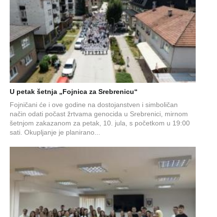
U petak šetnja „Fojnica za Srebrenicu“
Fojničani će i ove godine na dostojanstven i simboličan
način odati počast žrtvama genocida u Srebrenici, mirnom
šetnjom zakazanom za petak, 10. jula, s početkom u 19:00
sati. Okupljanje je planirano...