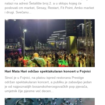
nalazi na adresi Šetalište broj 2. a u sklopu kojeg će
poslovati cm market, Sinsay, Restart, Fit Point, Amko market
i drugi. Svečanu...
Hari Mata Hari održao spektakularan koncert u Fojnici
Sinoć je u Fojnici, na platou ispred restorana Prestige
održan spektakularan koncert, a publiku je zabavljao jedan
je od najpoznatijih bosanskohercegovačkih pop pjevača,
umjetnik čije pjesme već decen...