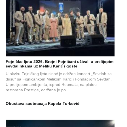
Fojničko ljeto 2026: Brojni Fojničani uživali u prelijepim
sevdalinkama uz Meliku Karić i goste
U okviru Fojničkog ljeta sinoć je održan koncert „Sevdah za
dušu“ sa Fojničankom Melikom Karić i Fondacijom Sevdah.
U prelijepom ambijentu, ispred Reumala, na platou
restorana Prestige, održana je po...
Obustava saobraćaja Kapela-Turkovići