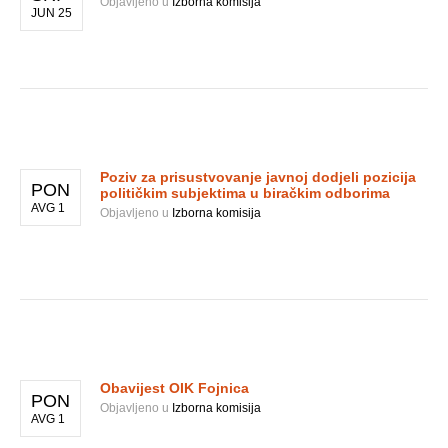
Objavljeno u
Izborna komisija
JUN 25
Poziv za prisustvovanje javnoj dodjeli pozicija
PON
političkim subjektima u biračkim odborima
AVG 1
Objavljeno u
Izborna komisija
Obavijest OIK Fojnica
PON
Objavljeno u
Izborna komisija
AVG 1