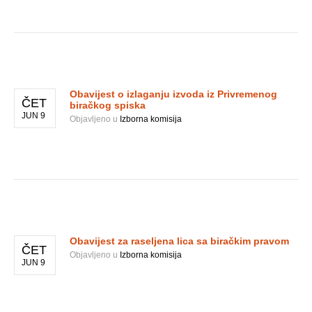
Obavijest o izlaganju izvoda iz Privremenog
ČET
biračkog spiska
JUN 9
Objavljeno u
Izborna komisija
Obavijest za raseljena lica sa biračkim pravom
ČET
Objavljeno u
Izborna komisija
JUN 9