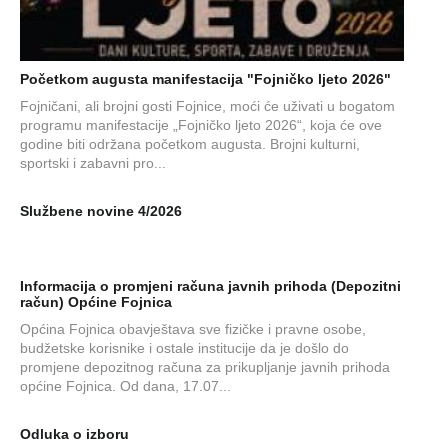
Početkom augusta manifestacija "Fojničko ljeto 2026"
Fojničani, ali brojni gosti Fojnice, moći će uživati u bogatom
programu manifestacije „Fojničko ljeto 2026“, koja će ove
godine biti održana početkom augusta. Brojni kulturni,
sportski i zabavni pro...
Službene novine 4/2026
Informacija o promjeni računa javnih prihoda (Depozitni
račun) Općine Fojnica
Općina Fojnica obavještava sve fizičke i pravne osobe,
budžetske korisnike i ostale institucije da je došlo do
promjene depozitnog računa za prikupljanje javnih prihoda
općine Fojnica. Od dana, 17.07...
Odluka o izboru