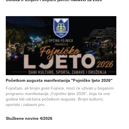
Početkom augusta manifestacija "Fojničko ljeto 2026"
Fojničani, ali brojni gosti Fojnice, moći će uživati u bogatom
programu manifestacije „Fojničko ljeto 2026“, koja će ove
godine biti održana početkom augusta. Brojni kulturni,
sportski i zabavni pro...
Službene novine 4/2026