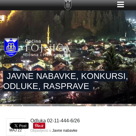
JAVNE NABAVKE, KONKURSI,
ODLUKE, RASPRAVE
Odluka 02-11-444-6/26
PET
MAJ 22
Objavljeno u
Javne nabavke