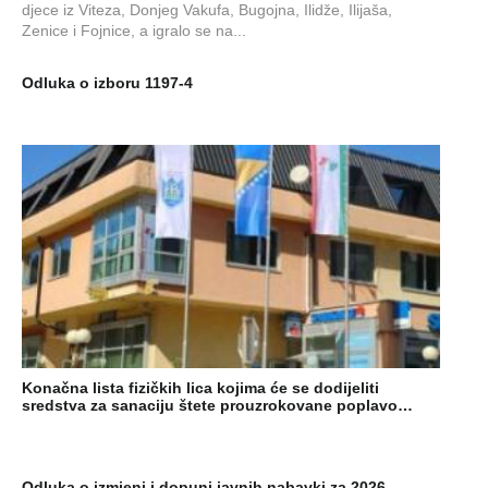
djece iz Viteza, Donjeg Vakufa, Bugojna, Ilidže, Ilijaša,
Zenice i Fojnice, a igralo se na...
Odluka o izboru 1197-4
Konačna lista fizičkih lica kojima će se dodijeliti
sredstva za sanaciju štete prouzrokovane poplavo…
Odluka o izmjeni i dopuni javnih nabavki za 2026