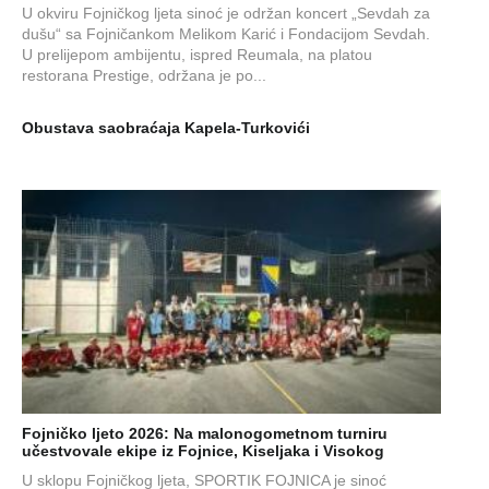
U okviru Fojničkog ljeta sinoć je održan koncert „Sevdah za
dušu“ sa Fojničankom Melikom Karić i Fondacijom Sevdah.
U prelijepom ambijentu, ispred Reumala, na platou
restorana Prestige, održana je po...
Obustava saobraćaja Kapela-Turkovići
Fojničko ljeto 2026: Na malonogometnom turniru
učestvovale ekipe iz Fojnice, Kiseljaka i Visokog
U sklopu Fojničkog ljeta, SPORTIK FOJNICA je sinoć