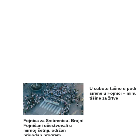
U subotu tačno u pod
sirene u Fojnici – min
tišine za žrtve
Fojnica za Srebrenicu: Brojni
Fojničani učestvovali u
mirnoj šetnji, održan
prigodan program