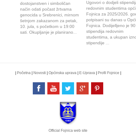
Ugovori o dodjeli stipendi
dostojanstven i simboličan
redovnim studentima opć
način odati počast žrtvama
Fojnica za 2025/2026. go
genocida u Srebrenici, mirnom
potpisani su danas u Opći
šetnjom zakazanom za petak,
Fojnica. Dodijelljeno je 90
10. jula, s početkom u 19:00
stipendija redovnim
sati. Okupljanje je planirano...
studentima, a ukupan izn
stipendije ...
|
Početna
|
Novosti
|
Općinska uprava
|
E-Uprava
|
Profil Fojnice
|
Official Fojnica web site