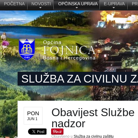
POČETNA
NOVOSTI
OPĆINSKA UPRAVA
E-UPRAVA
PR
SLUŽBA ZA CIVILNU 
Obavijest Službe z
PON
JUN 1
nadzor
Objavljeno u
Služba za civilnu zaštitu