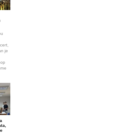
u
ou
cert,
an je
pop
esme
la
ta,
je