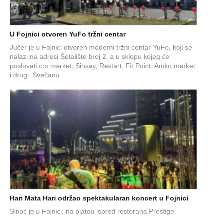
U Fojnici otvoren YuFo tržni centar
Jučer je u Fojnici otvoren moderni tržni centar YuFo, koji se
nalazi na adresi Šetalište broj 2. a u sklopu kojeg će
poslovati cm market, Sinsay, Restart, Fit Point, Amko market
i drugi. Svečanu...
Hari Mata Hari održao spektakularan koncert u Fojnici
Sinoć je u Fojnici, na platou ispred restorana Prestige