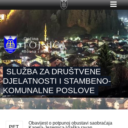
SLUŽBA ZA DRUŠTVENE
DJELATNOSTI I STAMBENO-
KOMUNALNE POSLOVE
Obavijest o potpunoj obustavi saobraćaja
PET
Kapela-Jezernica-Vlaška ravan