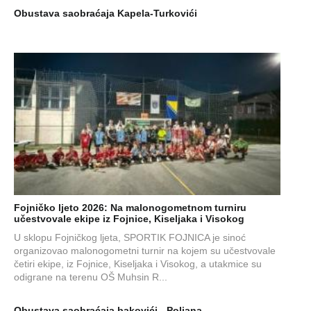
Obustava saobraćaja Kapela-Turkovići
Fojničko ljeto 2026: Na malonogometnom turniru
učestvovale ekipe iz Fojnice, Kiseljaka i Visokog
U sklopu Fojničkog ljeta, SPORTIK FOJNICA je sinoć
organizovao malonogometni turnir na kojem su učestvovale
četiri ekipe, iz Fojnice, Kiseljaka i Visokog, a utakmice su
odigrane na terenu OŠ Muhsin R...
Obustava saobraćaja bakovići - Poljana