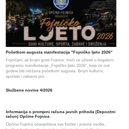
Početkom augusta manifestacija "Fojničko ljeto 2026"
Fojničani, ali brojni gosti Fojnice, moći će uživati u bogatom
programu manifestacije „Fojničko ljeto 2026“, koja će ove
godine biti održana početkom augusta. Brojni kulturni,
sportski i zabavni pro...
Službene novine 4/2026
Informacija o promjeni računa javnih prihoda (Depozitni
račun) Općine Fojnica
Općina Fojnica obavještava sve fizičke i pravne osobe,