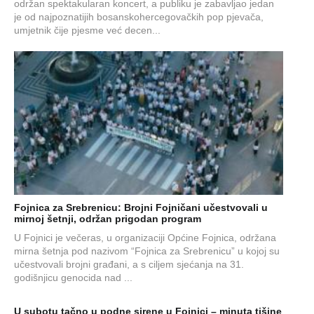
održan spektakularan koncert, a publiku je zabavljao jedan
je od najpoznatijih bosanskohercegovačkih pop pjevača,
umjetnik čije pjesme već decen...
Fojnica za Srebrenicu: Brojni Fojničani učestvovali u
mirnoj šetnji, održan prigodan program
U Fojnici je večeras, u organizaciji Općine Fojnica, održana
mirna šetnja pod nazivom “Fojnica za Srebrenicu” u kojoj su
učestvovali brojni građani, a s ciljem sjećanja na 31.
godišnjicu genocida nad ...
U subotu tačno u podne sirene u Fojnici – minuta tišine