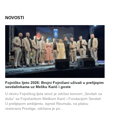
NOVOSTI
Fojničko ljeto 2026: Brojni Fojničani uživali u prelijepim
sevdalinkama uz Meliku Karić i goste
U okviru Fojničkog ljeta sinoć je održan koncert „Sevdah za
dušu“ sa Fojničankom Melikom Karić i Fondacijom Sevdah.
U prelijepom ambijentu, ispred Reumala, na platou
restorana Prestige, održana je po...