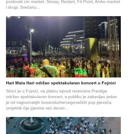
poslovati cm market, Sinsay, Restart, Fit Point, Amko market
i drugi. Svečanu...
Hari Mata Hari održao spektakularan koncert u Fojnici
Sinoć je u Fojnici, na platou ispred restorana Prestige
održan spektakularan koncert, a publiku je zabavljao jedan
je od najpoznatijih bosanskohercegovačkih pop pjevača,
umjetnik čije pjesme već decen...