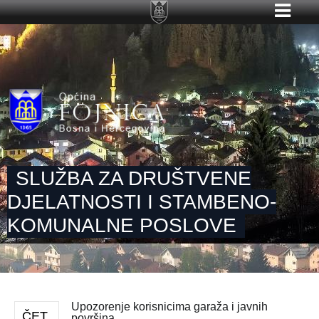
SLUŽBA ZA DRUŠTVENE
DJELATNOSTI I STAMBENO-
KOMUNALNE POSLOVE
Upozorenje korisnicima garaža i javnih
ČET
površina