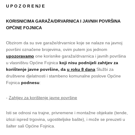
U P O Z O R E NJ E
KORISNICIMA GARAŽA/DRVARNICA I JAVNIH POVRŠINA
OPĆINE FOJNICA
Obzirom da su sve garaže/drvarnice koje se nalaze na javnoj
površini označene brojevima, ovim putem jos jednom
upozoravamo
one korisnike garaža/drvarnica i javnih površina
u vlasništvu Općine Fojnica
koji nisu podnijeli zahtjev za
korištenje javne površine, da
u roku 8 dana
Službi za
društvene djelatnosti i stambeno komunalne poslove Općine
Fojnica
podnesu
:
-
Zahtjev za korištenje javne površine
Isti se odnosi na trajne, privremene i montažne objekate (tende,
izlozi ispred trgovina, ugostiteljske bašte), i može se preuzeti u
šalter sali Općine Fojnica.