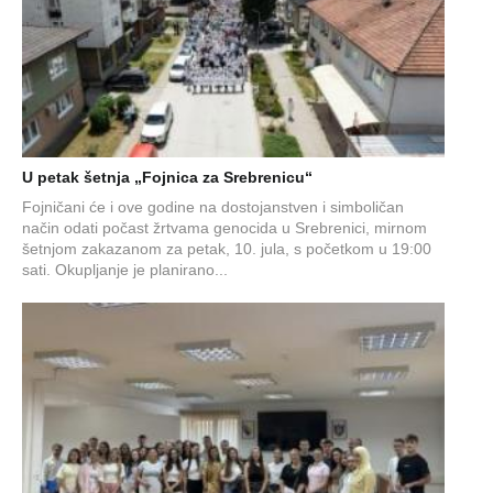
U petak šetnja „Fojnica za Srebrenicu“
Fojničani će i ove godine na dostojanstven i simboličan
način odati počast žrtvama genocida u Srebrenici, mirnom
šetnjom zakazanom za petak, 10. jula, s početkom u 19:00
sati. Okupljanje je planirano...