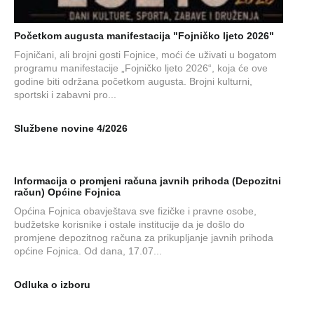
Početkom augusta manifestacija "Fojničko ljeto 2026"
Fojničani, ali brojni gosti Fojnice, moći će uživati u bogatom
programu manifestacije „Fojničko ljeto 2026“, koja će ove
godine biti održana početkom augusta. Brojni kulturni,
sportski i zabavni pro...
Službene novine 4/2026
Informacija o promjeni računa javnih prihoda (Depozitni
račun) Općine Fojnica
Općina Fojnica obavještava sve fizičke i pravne osobe,
budžetske korisnike i ostale institucije da je došlo do
promjene depozitnog računa za prikupljanje javnih prihoda
općine Fojnica. Od dana, 17.07...
Odluka o izboru