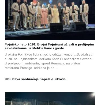
Fojničko ljeto 2026: Brojni Fojničani uživali u prelijepim
sevdalinkama uz Meliku Karić i goste
U okviru Fojničkog ljeta sinoć je održan koncert „Sevdah za
dušu“ sa Fojničankom Melikom Karić i Fondacijom Sevdah.
U prelijepom ambijentu, ispred Reumala, na platou
restorana Prestige, održana je po...
Obustava saobraćaja Kapela-Turkovići