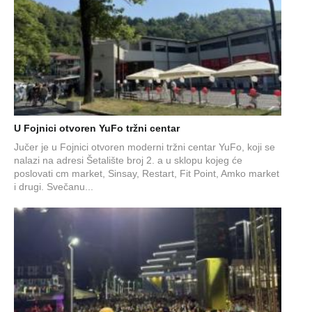
U Fojnici otvoren YuFo tržni centar
Jučer je u Fojnici otvoren moderni tržni centar YuFo, koji se
nalazi na adresi Šetalište broj 2. a u sklopu kojeg će
poslovati cm market, Sinsay, Restart, Fit Point, Amko market
i drugi. Svečanu...