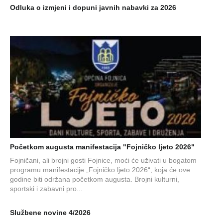
Odluka o izmjeni i dopuni javnih nabavki za 2026
Početkom augusta manifestacija "Fojničko ljeto 2026"
Fojničani, ali brojni gosti Fojnice, moći će uživati u bogatom
programu manifestacije „Fojničko ljeto 2026“, koja će ove
godine biti održana početkom augusta. Brojni kulturni,
sportski i zabavni pro...
Službene novine 4/2026