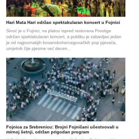
Hari Mata Hari održao spektakularan koncert u Fojnici
Sinoć je u Fojnici, na platou ispred restorana Prestige
održan spektakularan koncert, a publiku je zabavljao jedan
je od najpoznatijih bosanskohercegovačkih pop pjevača,
umjetnik čije pjesme već decen...
Fojnica za Srebrenicu: Brojni Fojničani učestvovali u
mirnoj šetnji, održan prigodan program