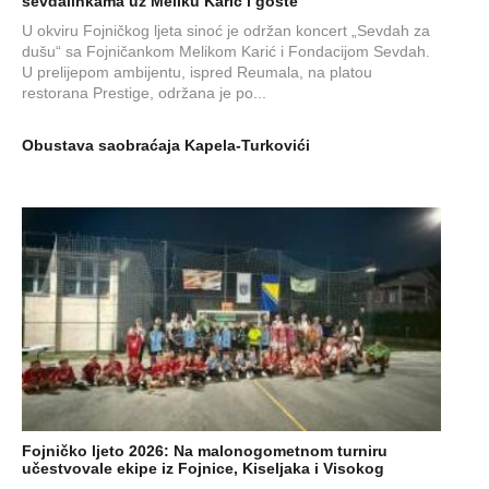
sevdalinkama uz Meliku Karić i goste
U okviru Fojničkog ljeta sinoć je održan koncert „Sevdah za
dušu“ sa Fojničankom Melikom Karić i Fondacijom Sevdah.
U prelijepom ambijentu, ispred Reumala, na platou
restorana Prestige, održana je po...
Obustava saobraćaja Kapela-Turkovići
Fojničko ljeto 2026: Na malonogometnom turniru
učestvovale ekipe iz Fojnice, Kiseljaka i Visokog