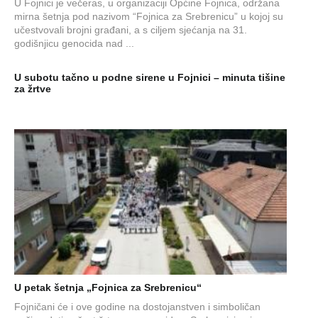
U Fojnici je večeras, u organizaciji Općine Fojnica, održana
mirna šetnja pod nazivom “Fojnica za Srebrenicu” u kojoj su
učestvovali brojni građani, a s ciljem sjećanja na 31.
godišnjicu genocida nad ...
U subotu tačno u podne sirene u Fojnici – minuta tišine
za žrtve
U petak šetnja „Fojnica za Srebrenicu“
Fojničani će i ove godine na dostojanstven i simboličan