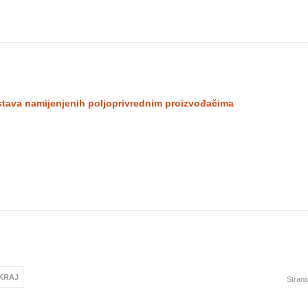
stava namijenjenih poljoprivrednim proizvođačima
KRAJ
Strani