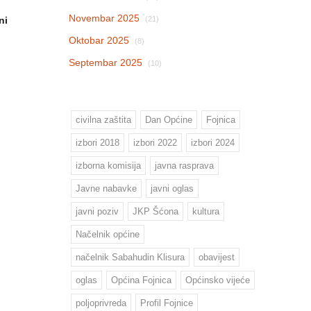
Novembar 2025
ni
(21)
Oktobar 2025
(8)
Septembar 2025
(10)
civilna zaštita
Dan Općine
Fojnica
izbori 2018
izbori 2022
izbori 2024
izborna komisija
javna rasprava
Javne nabavke
javni oglas
javni poziv
JKP Šćona
kultura
Načelnik općine
načelnik Sabahudin Klisura
obavijest
oglas
Općina Fojnica
Općinsko vijeće
poljoprivreda
Profil Fojnice