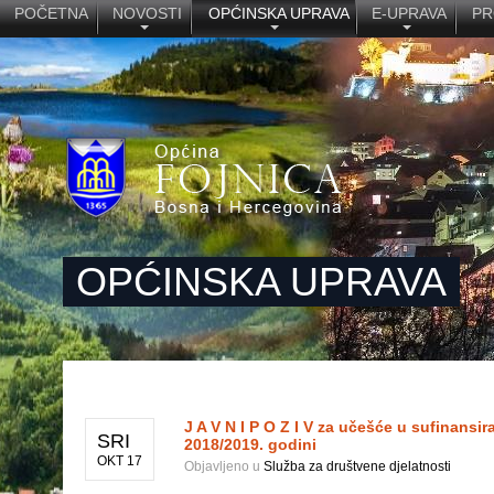
POČETNA
NOVOSTI
OPĆINSKA UPRAVA
E-UPRAVA
PR
OPĆINSKA UPRAVA
J A V N I P O Z I V za učešće u sufinansi
SRI
2018/2019. godini
OKT 17
Objavljeno u
Služba za društvene djelatnosti