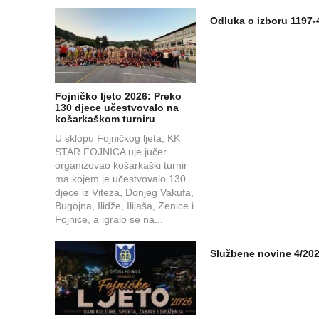
Odluka o izboru 1197-
Fojničko ljeto 2026: Preko
130 djece učestvovalo na
košarkaškom turniru
U sklopu Fojničkog ljeta, KK
STAR FOJNICA uje jučer
organizovao košarkaški turnir
ma kojem je učestvovalo 130
djece iz Viteza, Donjeg Vakufa,
Bugojna, Ilidže, Ilijaša, Zenice i
Fojnice, a igralo se na...
Službene novine 4/20