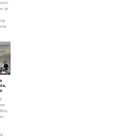
cert,
an je
pop
esme
la
ta,
je
ja
ine
dinu
ni
os