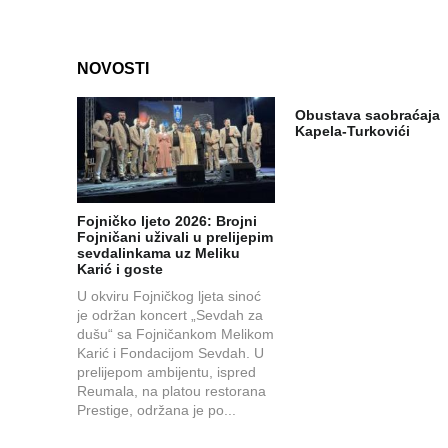
NOVOSTI
Obustava saobraćaja
Kapela-Turkovići
Fojničko ljeto 2026: Brojni
Fojničani uživali u prelijepim
sevdalinkama uz Meliku
Karić i goste
U okviru Fojničkog ljeta sinoć
je održan koncert „Sevdah za
dušu“ sa Fojničankom Melikom
Karić i Fondacijom Sevdah. U
prelijepom ambijentu, ispred
Reumala, na platou restorana
Prestige, održana je po...