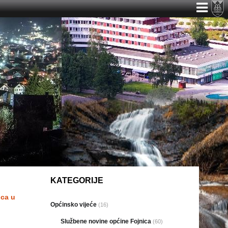
KATEGORIJE
ica u
Općinsko vijeće
(16)
Službene novine općine Fojnica
(60)