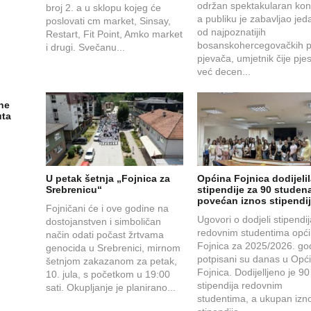
održan spektakularan kon
broj 2. a u sklopu kojeg će
a publiku je zabavljao jed
poslovati cm market, Sinsay,
od najpoznatijih
Restart, Fit Point, Amko market
bosanskohercegovačkih 
i drugi. Svečanu...
pjevača, umjetnik čije pj
već decen...
ne
uta
U petak šetnja „Fojnica za
Općina Fojnica dodijeli
Srebrenicu“
stipendije za 90 studena
povećan iznos stipendi
Fojničani će i ove godine na
Ugovori o dodjeli stipendi
dostojanstven i simboličan
redovnim studentima opć
način odati počast žrtvama
Fojnica za 2025/2026. go
genocida u Srebrenici, mirnom
potpisani su danas u Opći
šetnjom zakazanom za petak,
Fojnica. Dodijelljeno je 90
10. jula, s početkom u 19:00
stipendija redovnim
sati. Okupljanje je planirano...
studentima, a ukupan izn