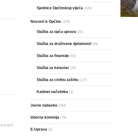
Sjednice Općinskog vijeća
(100)
Novosti iz Općine
(378)
Služba za opću upravu
(20)
Služba za društvene djelatnosti
(99)
Služba za finansije
(56)
Služba za katastar
(25)
Služba za civilnu zaštitu
(127)
Kabinet načelnika
(3)
Javne nabavke
(294)
Izborna komisija
(79)
ca 3 od 3
E-Uprava
(6)