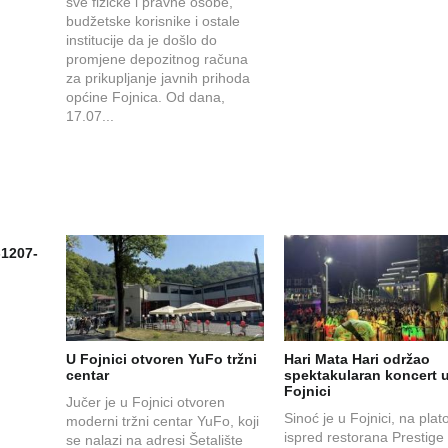
sve fizičke i pravne osobe,
budžetske korisnike i ostale
institucije da je došlo do
promjene depozitnog računa
za prikupljanje javnih prihoda
općine Fojnica. Od dana,
17.07...
-1207-
U Fojnici otvoren YuFo tržni
Hari Mata Hari održao
centar
spektakularan koncert 
Fojnici
Jučer je u Fojnici otvoren
Sinoć je u Fojnici, na plat
moderni tržni centar YuFo, koji
ispred restorana Prestige
se nalazi na adresi Šetalište