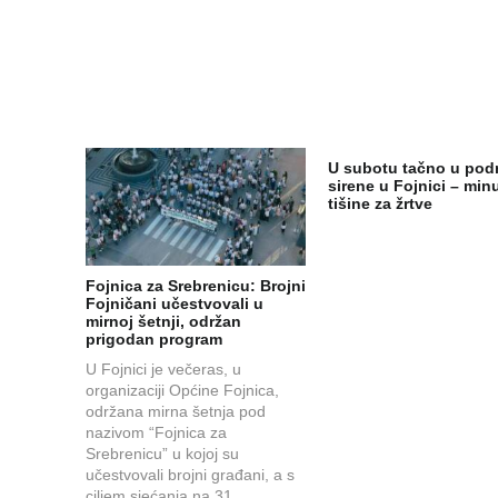
U subotu tačno u pod
sirene u Fojnici – min
tišine za žrtve
Fojnica za Srebrenicu: Brojni
Fojničani učestvovali u
mirnoj šetnji, održan
prigodan program
U Fojnici je večeras, u
organizaciji Općine Fojnica,
održana mirna šetnja pod
nazivom “Fojnica za
Srebrenicu” u kojoj su
učestvovali brojni građani, a s
ciljem sjećanja na 31.