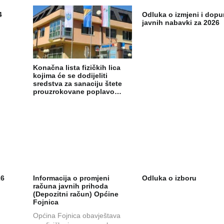
4
Odluka o izmjeni i dopu
javnih nabavki za 2026
Konačna lista fizičkih lica
kojima će se dodijeliti
sredstva za sanaciju štete
prouzrokovane poplavo…
26
Informacija o promjeni
Odluka o izboru
računa javnih prihoda
(Depozitni račun) Općine
Fojnica
Općina Fojnica obavještava