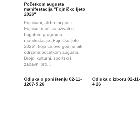
Početkom augusta
manifestacija "Fojničko ljeto
2026"
Fojničani, ali brojni gosti
Fojnice, moći će uživati u
bogatom programu
manifestacije „Fojničko ljeto
2026“, koja će ove godine biti
održana početkom augusta.
Brojni kulturni, sportski i
zabavni pro...
Odluka o poništenju 02-11-
Odluka o izboru 02-11
1207-5 26
4 26