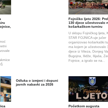
a
Fojničko ljeto 2026: Pr
iru
130 djece učestvovalo 
ojnice,
košarkaškom turniru
U sklopu Fojničkog ljeta, 
,
STAR FOJNICA uje jučer
inoć
organizovao košarkaški tu
etni
ma kojem je učestvovalo 
tvovale
djece iz Viteza, Donjeg Va
Bugojna, Ilidže, Ilijaša, Ze
takmice
Fojnice, a igralo se na...
OŠ
Odluka o izmjeni i dopuni
javnih nabavki za 2026
lica
Početkom augusta