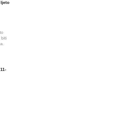
ljeto
to
biti
a.
11-