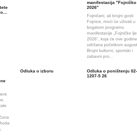
manifestacija "Fojničko 
tete
2026"
avo…
Fojničani, ali brojni gosti
Fojnice, moći će uživati u
bogatom programu
manifestacije „Fojničko lje
2026“, koja će ove godine 
održana početkom august
Brojni kulturni, sportski i
zabavni pro...
i
Odluka o izboru
Odluka o poništenju 02-
1207-5 26
ine
tava
be,
tale
ačuna
rihoda
,