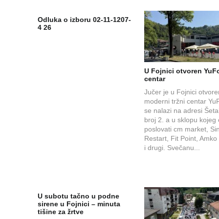
Odluka o izboru 02-11-1207-
4 26
U Fojnici otvoren YuFo
centar
Jučer je u Fojnici otvor
moderni tržni centar YuF
se nalazi na adresi Šetal
broj 2. a u sklopu kojeg
poslovati cm market, Si
Restart, Fit Point, Amko
i drugi. Svečanu...
U subotu tačno u podne
sirene u Fojnici – minuta
tišine za žrtve