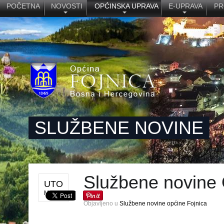
POČETNA
NOVOSTI
OPĆINSKA UPRAVA
E-UPRAVA
PR
SLUŽBENE NOVINE
Službene novine 
UTO
MAJ 5
Objavljeno u
Službene novine općine Fojnica