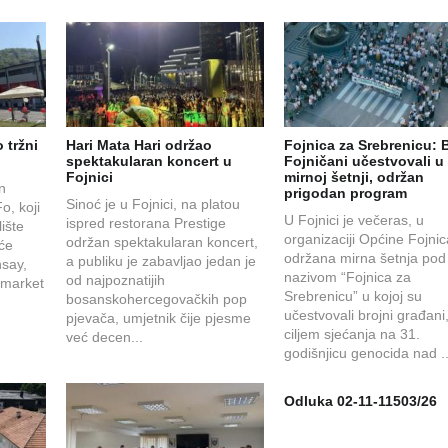
 tržni
Hari Mata Hari održao
Fojnica za Srebrenicu: B
spektakularan koncert u
Fojničani učestvovali u
Fojnici
mirnoj šetnji, održan
en
prigodan program
Sinoć je u Fojnici, na platou
o, koji
U Fojnici je večeras, u
ispred restorana Prestige
ište
organizaciji Općine Fojnic
održan spektakularan koncert,
 će
održana mirna šetnja pod
a publiku je zabavljao jedan je
nsay,
nazivom “Fojnica za
od najpoznatijih
 market
Srebrenicu” u kojoj su
bosanskohercegovačkih pop
učestvovali brojni građani,
pjevača, umjetnik čije pjesme
ciljem sjećanja na 31.
već decen...
godišnjicu genocida nad .
Odluka 02-11-11503/26