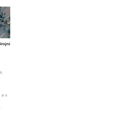
rojni
a,
 a s
..