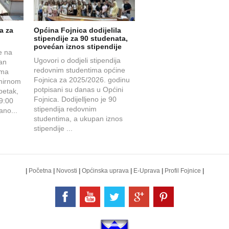
a za
Općina Fojnica dodijelila
stipendije za 90 studenata,
povećan iznos stipendije
e na
Ugovori o dodjeli stipendija
čan
redovnim studentima općine
ama
Fojnica za 2025/2026. godinu
 mirnom
potpisani su danas u Općini
petak,
Fojnica. Dodijelljeno je 90
19:00
stipendija redovnim
rano...
studentima, a ukupan iznos
stipendije ...
|
Početna
|
Novosti
|
Općinska uprava
|
E-Uprava
|
Profil Fojnice
|