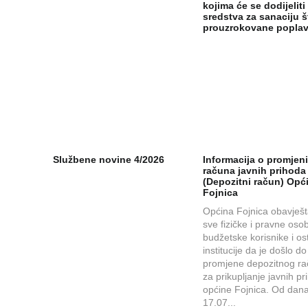
kojima će se dodijeliti
sredstva za sanaciju š
prouzrokovane popl
Službene novine 4/2026
Informacija o promjen
računa javnih prihoda
(Depozitni račun) Opć
Fojnica
Općina Fojnica obavješ
sve fizičke i pravne oso
budžetske korisnike i os
institucije da je došlo do
promjene depozitnog r
za prikupljanje javnih p
općine Fojnica. Od dana
17.07...