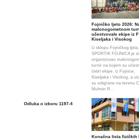
Fojničko ljeto 2026: N
malonogometnom turn
učestvovale ekipe iz F
Kiseljaka i Visokog
U sklopu Fojničkog ljeta
SPORTIK FOJNICA je s
organizovao malonogom
turnir na kojem su učes
četiri ekipe, iz Fojnice,
Kiseljaka i Visokog, a u
su odigrane na terenu 
Muhsin R...
Odluka o izboru 1197-4
Konačna lista fizičkih 