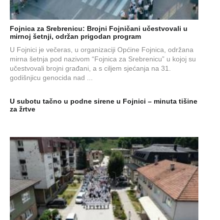
Fojnica za Srebrenicu: Brojni Fojničani učestvovali u
mirnoj šetnji, održan prigodan program
U Fojnici je večeras, u organizaciji Općine Fojnica, održana
mirna šetnja pod nazivom “Fojnica za Srebrenicu” u kojoj su
učestvovali brojni građani, a s ciljem sjećanja na 31.
godišnjicu genocida nad ...
U subotu tačno u podne sirene u Fojnici – minuta tišine
za žrtve