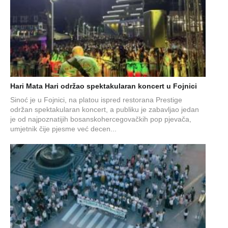
Hari Mata Hari održao spektakularan koncert u Fojnici
Sinoć je u Fojnici, na platou ispred restorana Prestige
održan spektakularan koncert, a publiku je zabavljao jedan
je od najpoznatijih bosanskohercegovačkih pop pjevača,
umjetnik čije pjesme već decen...