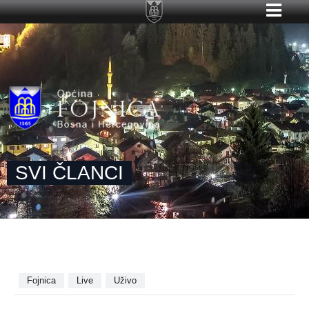
SVI ČLANCI
Fojnica
Live
Uživo