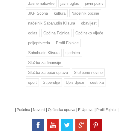
Javne nabavke
javni oglas
javni poziv
JKP Šćona
kultura
Načelnik općine
načelnik Sabahudin Klisura
obavijest
oglas
Općina Fojnica
Općinsko vijeće
poljoprivreda
Profil Fojnice
Sabahudin Klisura
sjednica
Služba za finansije
Služba za opću upravu
Službene novine
sport
Stipendije
Upis djece
čestitka
|
Početna
|
Novosti
|
Općinska uprava
|
E-Uprava
|
Profil Fojnice
|