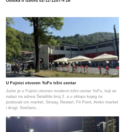
Odluka o izboru 02-11-1207-4 26
U Fojnici otvoren YuFo tržni centar
Jučer je u Fojnici otvoren moderni tržni centar YuFo, koji se
nalazi na adresi Šetalište broj 2. a u sklopu kojeg će
poslovati cm market, Sinsay, Restart, Fit Point, Amko market
i drugi. Svečanu...