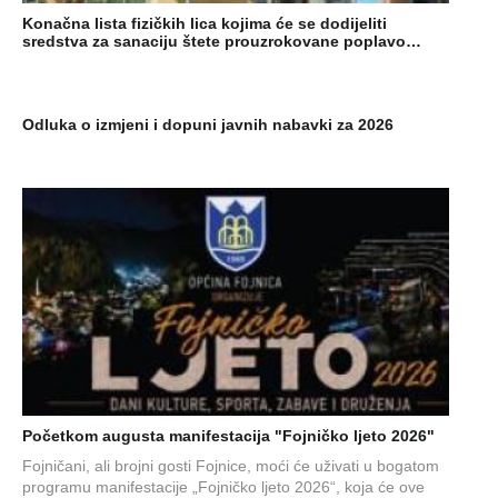
Konačna lista fizičkih lica kojima će se dodijeliti
sredstva za sanaciju štete prouzrokovane poplavo…
Odluka o izmjeni i dopuni javnih nabavki za 2026
Početkom augusta manifestacija "Fojničko ljeto 2026"
Fojničani, ali brojni gosti Fojnice, moći će uživati u bogatom
programu manifestacije „Fojničko ljeto 2026“, koja će ove