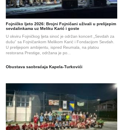
Fojničko ljeto 2026: Brojni Fojničani uživali u prelijepim
sevdalinkama uz Meliku Karić i goste
U okviru Fojničkog ljeta sinoć je održan koncert „Sevdah za
dušu“ sa Fojničankom Melikom Karić i Fondacijom Sevdah.
U prelijepom ambijentu, ispred Reumala, na platou
restorana Prestige, održana je po...
Obustava saobraćaja Kapela-Turkovići