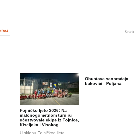
KRAJ
Strani
Obustava saobraćaja
bakovići - Poljana
Fojničko ljeto 2026: Na
malonogometnom turniru
učestvovale ekipe iz Fojnice,
Kiseljaka i Visokog
U sklopu Fojničkog ljeta,