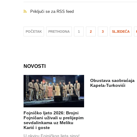
Priključi se za RSS feed
POČETAK
PRETHODNA
1
2
3
SLJEDEĆA
NOVOSTI
Obustava saobraćaja
Kapela-Turkovići
Fojničko ljeto 2026: Brojni
Fojničani uživali u prelijepim
sevdalinkama uz Meliku
Karić i goste
U okviru Fojničkog ljeta sinoć