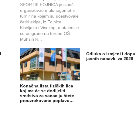
SPORTIK FOJNICA je sinoć
organizovao malonogometni
turnir na kojem su učestvovale
četiri ekipe, iz Fojnice,
Kiseljaka i Visokog, a utakmice
su odigrane na terenu OŠ
Muhsin R...
4
Odluka o izmjeni i dopu
javnih nabavki za 2026
Konačna lista fizičkih lica
kojima će se dodijeliti
sredstva za sanaciju štete
prouzrokovane poplavo…