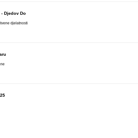
 - Djedov Do
tvene djelatnosti
aru
ine
025