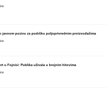
ice
 po javnom pozivu za podršku poljoprivrednim proizvođačima
ice
rt u Fojnici: Publika uživala u brojnim hitovima
ice