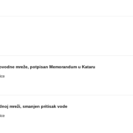
vodovodne mreže, potpisan Memorandum u Kataru
ice
noj mreži, smanjen pritisak vode
ice