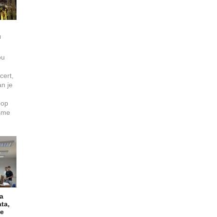
u
ou
cert,
an je
pop
esme
la
ta,
je