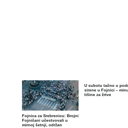
U subotu tačno u pod
sirene u Fojnici – min
tišine za žrtve
Fojnica za Srebrenicu: Brojni
Fojničani učestvovali u
mirnoj šetnji, održan