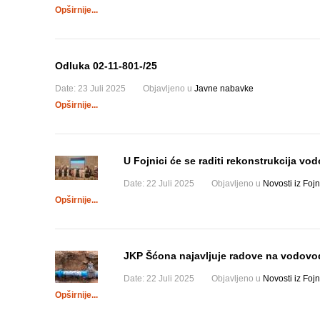
Opširnije...
Odluka 02-11-801-/25
Date:
23 Juli 2025
Objavljeno u
Javne nabavke
Opširnije...
U Fojnici će se raditi rekonstrukcija 
Date:
22 Juli 2025
Objavljeno u
Novosti iz Fojn
Opširnije...
JKP Šćona najavljuje radove na vodovod
Date:
22 Juli 2025
Objavljeno u
Novosti iz Fojn
Opširnije...