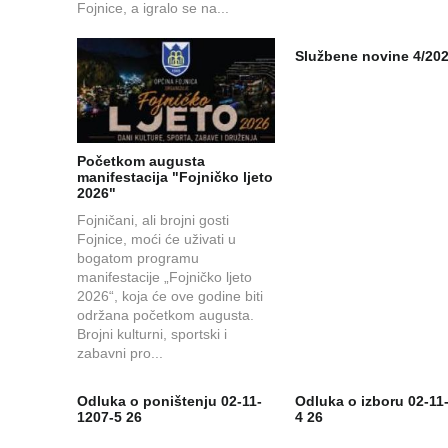
Fojnice, a igralo se na...
Službene novine 4/20
Početkom augusta
manifestacija "Fojničko ljeto
2026"
Fojničani, ali brojni gosti
Fojnice, moći će uživati u
bogatom programu
manifestacije „Fojničko ljeto
2026“, koja će ove godine biti
održana početkom augusta.
Brojni kulturni, sportski i
zabavni pro...
Odluka o poništenju 02-11-
Odluka o izboru 02-11
1207-5 26
4 26