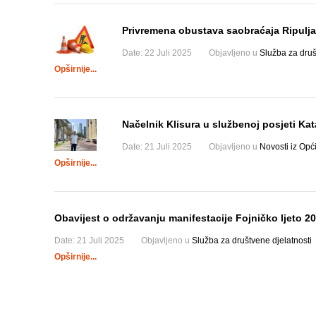
Privremena obustava saobraćaja Ripulja
Date:
22 Juli 2025
Objavljeno u
Služba za druš
Opširnije...
Načelnik Klisura u službenoj posjeti Kat
Date:
21 Juli 2025
Objavljeno u
Novosti iz Opć
Opširnije...
Obavijest o održavanju manifestacije Fojničko ljeto 2
Date:
21 Juli 2025
Objavljeno u
Služba za društvene djelatnosti
Opširnije...