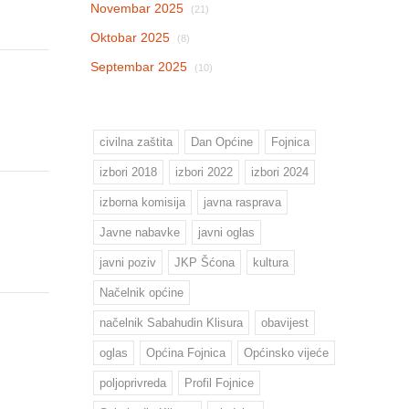
Novembar 2025
(21)
Oktobar 2025
(8)
Septembar 2025
(10)
civilna zaštita
Dan Općine
Fojnica
izbori 2018
izbori 2022
izbori 2024
izborna komisija
javna rasprava
Javne nabavke
javni oglas
javni poziv
JKP Šćona
kultura
Načelnik općine
načelnik Sabahudin Klisura
obavijest
oglas
Općina Fojnica
Općinsko vijeće
poljoprivreda
Profil Fojnice