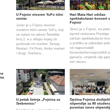
U Fojnici otvoren YuFo tržni
Hari Mata Hari održao
centar
spektakularan koncert 
Fojnici
Jučer je u Fojnici otvoren
Sinoć je u Fojnici, na plat
moderni tržni centar YuFo, koji
ispred restorana Prestige
se nalazi na adresi Šetalište
održan spektakularan kon
broj 2. a u sklopu kojeg će
a publiku je zabavljao jed
poslovati cm market, Sinsay,
od najpoznatijih
Restart, Fit Point, Amko market
bosanskohercegovačkih 
i drugi. Svečanu...
pjevača, umjetnik čije pj
već decen...
ne
uta
U petak šetnja „Fojnica za
Općina Fojnica dodijeli
Srebrenicu“
stipendije za 90 studena
povećan iznos stipendi
Fojničani će i ove godine na