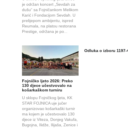
je održan koncert „Sevdah za
dušu“ sa Fojničankom Melikom
Karić i Fondacijom Sevdah. U
prelijepom ambijentu, ispred
Reumala, na platou restorana
Prestige, održana je po...
Odluka o izboru 1197-
Fojničko ljeto 2026: Preko
130 djece učestvovalo na
košarkaškom turniru
U sklopu Fojničkog ljeta, KK
STAR FOJNICA uje jučer
organizovao košarkaški turnir
ma kojem je učestvovalo 130
djece iz Viteza, Donjeg Vakufa,
Bugojna, Ilidže, Ilijaša, Zenice i