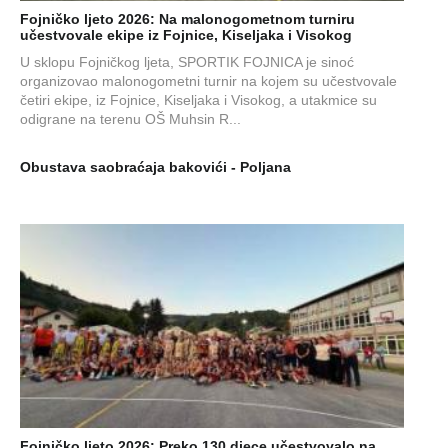
Fojničko ljeto 2026: Na malonogometnom turniru
učestvovale ekipe iz Fojnice, Kiseljaka i Visokog
U sklopu Fojničkog ljeta, SPORTIK FOJNICA je sinoć
organizovao malonogometni turnir na kojem su učestvovale
četiri ekipe, iz Fojnice, Kiseljaka i Visokog, a utakmice su
odigrane na terenu OŠ Muhsin R...
Obustava saobraćaja bakovići - Poljana
Fojničko ljeto 2026: Preko 130 djece učestvovalo na