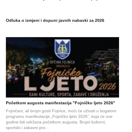
Odluka o izmjeni i dopuni javnih nabavki za 2026
Početkom augusta manifestacija "Fojničko ljeto 2026"
Fojničani, ali brojni gosti Fojnice, moći će uživati u bogatom
programu manifestacije „Fojničko ljeto 2026“, koja će ove
godine biti održana početkom augusta. Brojni kulturni,
sportski i zabavni pro...