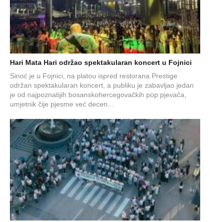
Hari Mata Hari održao spektakularan koncert u Fojnici
Sinoć je u Fojnici, na platou ispred restorana Prestige
održan spektakularan koncert, a publiku je zabavljao jedan
je od najpoznatijih bosanskohercegovačkih pop pjevača,
umjetnik čije pjesme već decen...