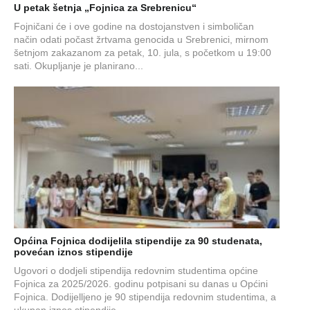
U petak šetnja „Fojnica za Srebrenicu“
Fojničani će i ove godine na dostojanstven i simboličan
način odati počast žrtvama genocida u Srebrenici, mirnom
šetnjom zakazanom za petak, 10. jula, s početkom u 19:00
sati. Okupljanje je planirano...
Općina Fojnica dodijelila stipendije za 90 studenata,
povećan iznos stipendije
Ugovori o dodjeli stipendija redovnim studentima općine
Fojnica za 2025/2026. godinu potpisani su danas u Općini
Fojnica. Dodijelljeno je 90 stipendija redovnim studentima, a
ukupan iznos stipendije ...