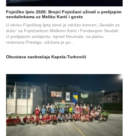
Fojničko ljeto 2026: Brojni Fojničani uživali u prelijepim
sevdalinkama uz Meliku Karić i goste
U okviru Fojničkog ljeta sinoć je održan koncert „Sevdah za
dušu“ sa Fojničankom Melikom Karić i Fondacijom Sevdah.
U prelijepom ambijentu, ispred Reumala, na platou
restorana Prestige, održana je po...
Obustava saobraćaja Kapela-Turkovići