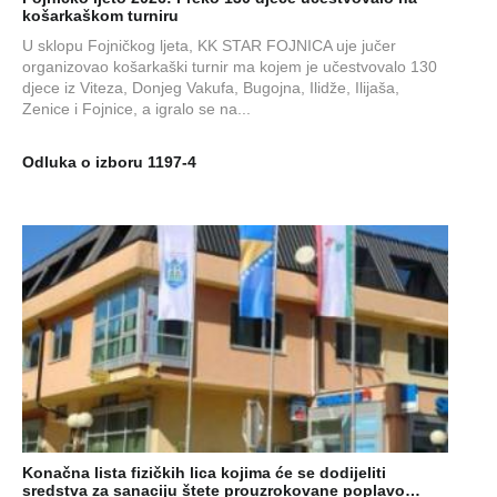
košarkaškom turniru
U sklopu Fojničkog ljeta, KK STAR FOJNICA uje jučer
organizovao košarkaški turnir ma kojem je učestvovalo 130
djece iz Viteza, Donjeg Vakufa, Bugojna, Ilidže, Ilijaša,
Zenice i Fojnice, a igralo se na...
Odluka o izboru 1197-4
Konačna lista fizičkih lica kojima će se dodijeliti
sredstva za sanaciju štete prouzrokovane poplavo…