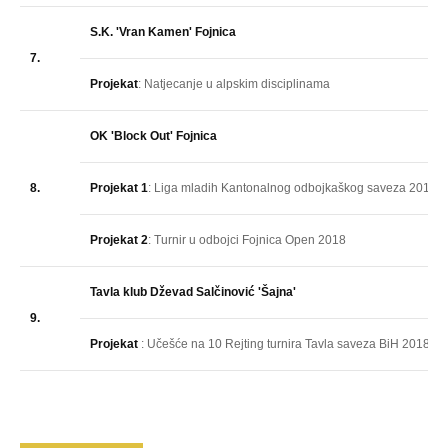
S.K. 'Vran Kamen' Fojnica
7.
Projekat
: Natjecanje u alpskim disciplinama
OK 'Block Out' Fojnica
8.
Projekat 1
: Liga mladih Kantonalnog odbojkaškog saveza 2018
Projekat 2
: Turnir u odbojci Fojnica Open 2018
Tavla klub Dževad Salčinović 'Šajna'
9.
Projekat
: Učešće na 10 Rejting turnira Tavla saveza BiH 2018