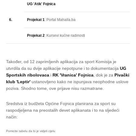
UG 'Atik' Fojnica
6.
Projekat 1
: Portal Mahalla.ba
Projekat 2
: Kursevi kućne radinosti
Također, od 12 zaprimljenih aplikacija za sport Komisija je
utvrdila da su dvije aplikacije nepotpune i to dokumentacija
UG
Sportskih ribolovaca
i
RK 'Vranica' Fojnica
, dok je za
Pivački
klub 'Leptir'
ustanovljeno kako ne ispunjava neophodne uslove
poziva. Shodno tome, ove prijave nisu razmatrane.
Sredstva iz budžeta Općine Fojnica planirana za sport su
raspodjeljena na preostalih devet aplikanata i to na sljedeći
način: