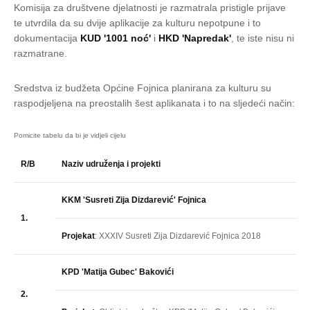
Komisija za društvene djelatnosti je razmatrala pristigle prijave
te utvrdila da su dvije aplikacije za kulturu nepotpune i to
dokumentacija
KUD '1001 noć'
i
HKD 'Napredak'
, te iste nisu ni
razmatrane.
Sredstva iz budžeta Općine Fojnica planirana za kulturu su
raspodjeljena na preostalih šest aplikanata i to na sljedeći način:
R/B
Naziv udruženja i projekti
KKM 'Susreti Zija Dizdarević' Fojnica
1.
Projekat
: XXXIV Susreti Zija Dizdarević Fojnica 2018
KPD 'Matija Gubec' Bakovići
2.