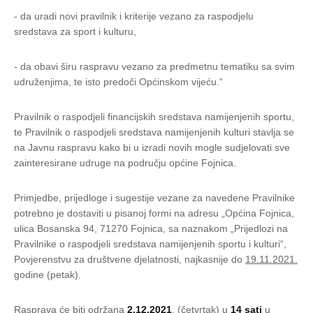
- da uradi novi pravilnik i kriterije vezano za raspodjelu
sredstava za sport i kulturu,
- da obavi širu raspravu vezano za predmetnu tematiku sa svim
udruženjima, te isto predoči Općinskom vijeću.“
Pravilnik o raspodjeli financijskih sredstava namijenjenih sportu,
te Pravilnik o raspodjeli sredstava namijenjenih kulturi stavlja se
na Javnu raspravu kako bi u izradi novih mogle sudjelovati sve
zainteresirane udruge na području općine Fojnica.
Primjedbe, prijedloge i sugestije vezane za navedene Pravilnike
potrebno je dostaviti u pisanoj formi na adresu „Općina Fojnica,
ulica Bosanska 94, 71270 Fojnica, sa naznakom „Prijedlozi na
Pravilnike o raspodjeli sredstava namijenjenih sportu i kulturi“,
Povjerenstvu za društvene djelatnosti, najkasnije do
19.11.2021.
godine (petak).
Rasprava će biti održana
2.12.2021
. (četvrtak) u
14 sati
u