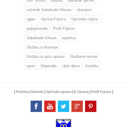
JKP Šćona
kultura
Načelnik općine
načelnik Sabahudin Klisura
obavijest
oglas
Općina Fojnica
Općinsko vijeće
poljoprivreda
Profil Fojnice
Sabahudin Klisura
sjednica
Služba za finansije
Služba za opću upravu
Službene novine
sport
Stipendije
Upis djece
čestitka
|
Početna
|
Novosti
|
Općinska uprava
|
E-Uprava
|
Profil Fojnice
|