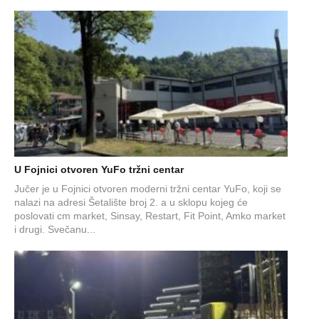
U Fojnici otvoren YuFo tržni centar
Jučer je u Fojnici otvoren moderni tržni centar YuFo, koji se
nalazi na adresi Šetalište broj 2. a u sklopu kojeg će
poslovati cm market, Sinsay, Restart, Fit Point, Amko market
i drugi. Svečanu...