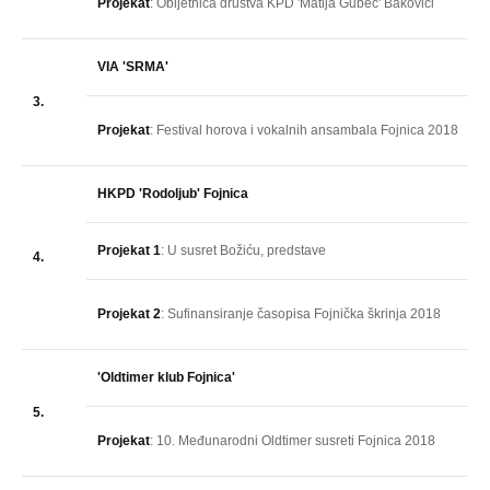
Projekat
: Obljetnica društva KPD 'Matija Gubec' Bakovići
VIA 'SRMA'
3.
Projekat
: Festival horova i vokalnih ansambala Fojnica 2018
HKPD 'Rodoljub' Fojnica
Projekat 1
: U susret Božiću, predstave
4.
Projekat 2
: Sufinansiranje časopisa Fojnička škrinja 2018
'Oldtimer klub Fojnica'
5.
Projekat
: 10. Međunarodni Oldtimer susreti Fojnica 2018