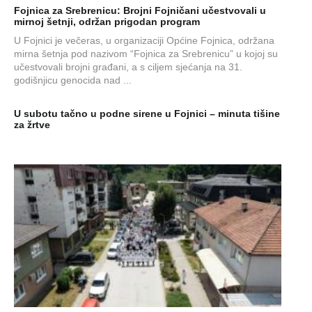
Fojnica za Srebrenicu: Brojni Fojničani učestvovali u
mirnoj šetnji, održan prigodan program
U Fojnici je večeras, u organizaciji Općine Fojnica, održana
mirna šetnja pod nazivom “Fojnica za Srebrenicu” u kojoj su
učestvovali brojni građani, a s ciljem sjećanja na 31.
godišnjicu genocida nad ...
U subotu tačno u podne sirene u Fojnici – minuta tišine
za žrtve