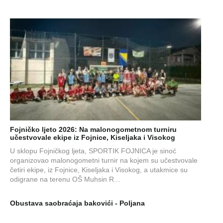
Fojničko ljeto 2026: Na malonogometnom turniru
učestvovale ekipe iz Fojnice, Kiseljaka i Visokog
U sklopu Fojničkog ljeta, SPORTIK FOJNICA je sinoć
organizovao malonogometni turnir na kojem su učestvovale
četiri ekipe, iz Fojnice, Kiseljaka i Visokog, a utakmice su
odigrane na terenu OŠ Muhsin R...
Obustava saobraćaja bakovići - Poljana