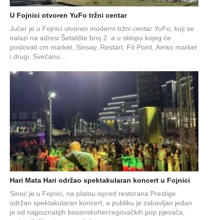
U Fojnici otvoren YuFo tržni centar
Jučer je u Fojnici otvoren moderni tržni centar YuFo, koji se
nalazi na adresi Šetalište broj 2. a u sklopu kojeg će
poslovati cm market, Sinsay, Restart, Fit Point, Amko market
i drugi. Svečanu...
Hari Mata Hari održao spektakularan koncert u Fojnici
Sinoć je u Fojnici, na platou ispred restorana Prestige
održan spektakularan koncert, a publiku je zabavljao jedan
je od najpoznatijih bosanskohercegovačkih pop pjevača,