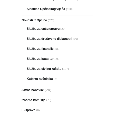
Sjednice Općinskog vijeća
(100)
Novosti iz Općine
(378)
Služba za opću upravu
(20)
Služba za društvene djelatnosti
(99)
Služba za finansije
(56)
Služba za katastar
(25)
Služba za civilnu zaštitu
(127)
Kabinet načelnika
(3)
Javne nabavke
(294)
Izborna komisija
(79)
E-Uprava
(6)