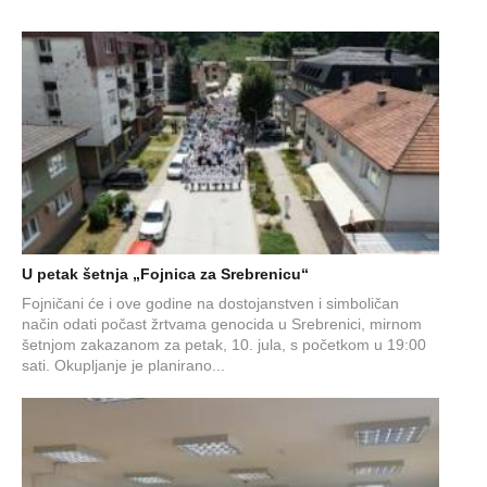
U petak šetnja „Fojnica za Srebrenicu“
Fojničani će i ove godine na dostojanstven i simboličan
način odati počast žrtvama genocida u Srebrenici, mirnom
šetnjom zakazanom za petak, 10. jula, s početkom u 19:00
sati. Okupljanje je planirano...