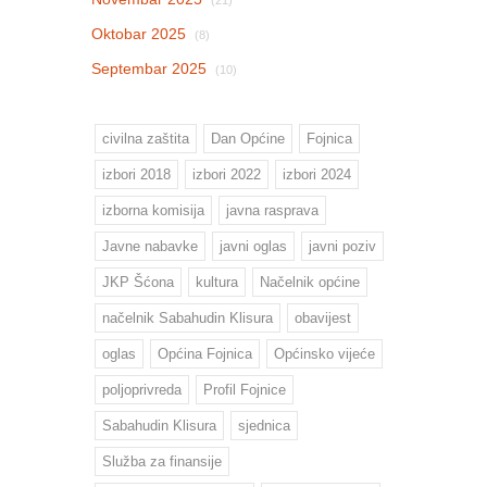
Oktobar 2025
(8)
Septembar 2025
(10)
civilna zaštita
Dan Općine
Fojnica
izbori 2018
izbori 2022
izbori 2024
izborna komisija
javna rasprava
Javne nabavke
javni oglas
javni poziv
JKP Šćona
kultura
Načelnik općine
načelnik Sabahudin Klisura
obavijest
oglas
Općina Fojnica
Općinsko vijeće
poljoprivreda
Profil Fojnice
Sabahudin Klisura
sjednica
Služba za finansije