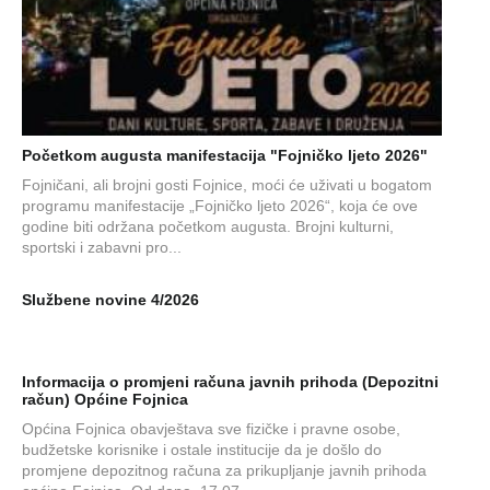
Početkom augusta manifestacija "Fojničko ljeto 2026"
Fojničani, ali brojni gosti Fojnice, moći će uživati u bogatom
programu manifestacije „Fojničko ljeto 2026“, koja će ove
godine biti održana početkom augusta. Brojni kulturni,
sportski i zabavni pro...
Službene novine 4/2026
Informacija o promjeni računa javnih prihoda (Depozitni
račun) Općine Fojnica
Općina Fojnica obavještava sve fizičke i pravne osobe,
budžetske korisnike i ostale institucije da je došlo do
promjene depozitnog računa za prikupljanje javnih prihoda