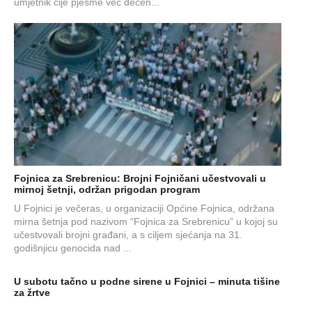
umjetnik čije pjesme već decen...
Fojnica za Srebrenicu: Brojni Fojničani učestvovali u
mirnoj šetnji, održan prigodan program
U Fojnici je večeras, u organizaciji Općine Fojnica, održana
mirna šetnja pod nazivom “Fojnica za Srebrenicu” u kojoj su
učestvovali brojni građani, a s ciljem sjećanja na 31.
godišnjicu genocida nad ...
U subotu tačno u podne sirene u Fojnici – minuta tišine
za žrtve