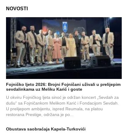
NOVOSTI
Fojničko ljeto 2026: Brojni Fojničani uživali u prelijepim
sevdalinkama uz Meliku Karić i goste
U okviru Fojničkog ljeta sinoć je održan koncert „Sevdah za
dušu“ sa Fojničankom Melikom Karić i Fondacijom Sevdah.
U prelijepom ambijentu, ispred Reumala, na platou
restorana Prestige, održana je po...
Obustava saobraćaja Kapela-Turkovići